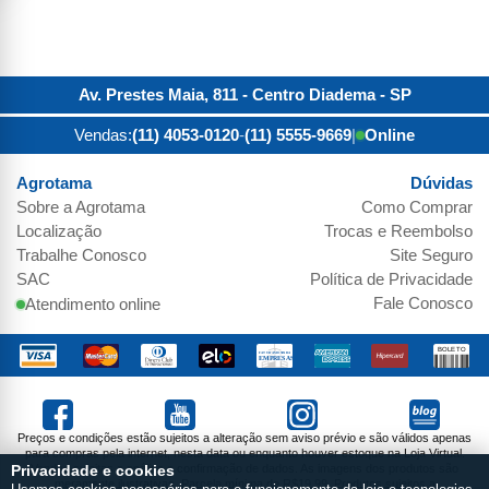
Av. Prestes Maia, 811 - Centro
Diadema
-
SP
Vendas:
(11) 4053-0120
-
(11) 5555-9669
|
Online
Agrotama
Dúvidas
Sobre a
Agrotama
Como Comprar
Localização
Trocas e Reembolso
Trabalhe Conosco
Site Seguro
SAC
Política de Privacidade
Fale Conosco
Atendimento online
Preços e condições estão sujeitos a alteração sem aviso prévio e são válidos apenas
para compras pela internet, nesta data ou enquanto houver estoque na Loja Virtual.
Vendas sujeitas a análise e confirmação de dados. As imagens dos produtos são
Privacidade e cookies
meramente ilustrativas. Parcela mínima de R$19,99. Produtos sujeitos a