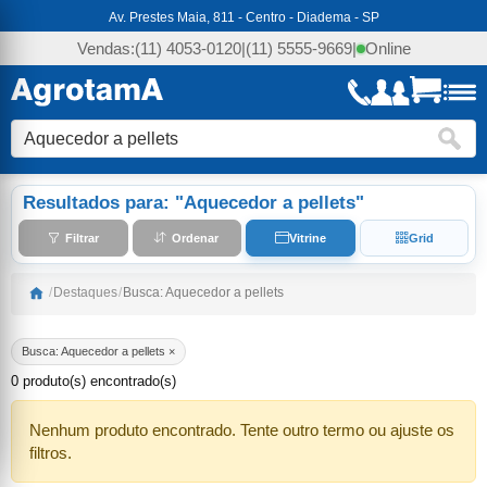
Av. Prestes Maia, 811 - Centro - Diadema - SP
Vendas:
(11) 4053-0120
|
(11) 5555-9669
|
Online
Resultados para: "Aquecedor a pellets"
Filtrar
Ordenar
Vitrine
Grid
/
Destaques
/
Busca: Aquecedor a pellets
Busca: Aquecedor a pellets ×
0 produto(s) encontrado(s)
Nenhum produto encontrado. Tente outro termo ou ajuste os
filtros.