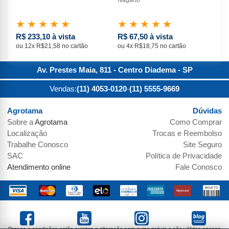
★
★
★
★
★
★
★
★
★
★
★
R$ 233,10 à vista
R$ 67,50 à vista
R$
ou 12x R$21,58 no cartão
ou 4x R$18,75 no cartão
ou 
Av. Prestes Maia, 811 - Centro
Diadema
-
SP
Vendas:
(11) 4053-0120
-
(11) 5555-9669
Agrotama
Dúvidas
Sobre a
Agrotama
Como Comprar
Localização
Trocas e Reembolso
Trabalhe Conosco
Site Seguro
SAC
Política de Privacidade
Atendimento online
Fale Conosco
Preços e condições estão sujeitos a alteração sem aviso prévio e são válidos apenas