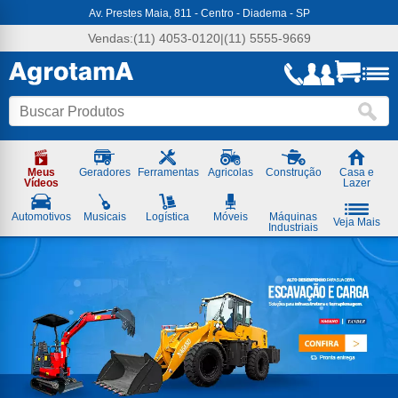
Agrotama
Av. Prestes Maia, 811 - Centro - Diadema - SP
-
Soluções
Vendas:
(11) 4053-0120
|
(11) 5555-9669
em
Máquinas
e
Ferramentas
Meus
Geradores
Ferramentas
Agricolas
Construção
Casa e
Vídeos
Lazer
Automotivos
Musicais
Logística
Móveis
Máquinas
Veja Mais
Industriais