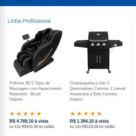
Linha Profissional
Poltrona 3D 5 Tipos de
Churrasqueira a Gás 3
Pol
ral
Massagem com Aquecimento
Queimadores Centrais 1 Lateral
Ma
Relaxante - Bivolt
Americana a Bafo Carrinho
Rel
Nagano
Nagano
Na
★
★
★
★
★
★
★
★
★
★
★
R$ 4.769,10 à vista
R$ 1.394,10 à vista
R$
ou 12x R$441,58 no cartão
ou 12x R$129,08 no cartão
ou 