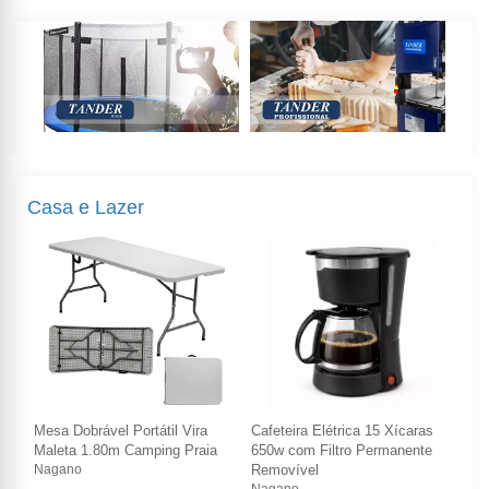
Casa e Lazer
Mesa Dobrável Portátil Vira
Cafeteira Elétrica 15 Xícaras
Mes
Maleta 1.80m Camping Praia
650w com Filtro Permanente
Ma
Nagano
Removível
Na
Nagano