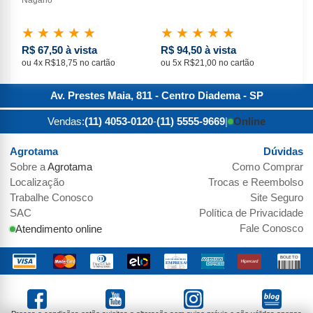
★
★
★
★
★
★
★
★
★
★
★
R$ 67,50 à vista
R$ 94,50 à vista
R$
ou 4x R$18,75 no cartão
ou 5x R$21,00 no cartão
ou 
Av. Prestes Maia, 811 - Centro
Diadema
-
SP
Vendas:
(11) 4053-0120
-
(11) 5555-9669
|
Online
Agrotama
Dúvidas
Sobre a
Agrotama
Como Comprar
Localização
Trocas e Reembolso
Trabalhe Conosco
Site Seguro
SAC
Política de Privacidade
Fale Conosco
Atendimento online