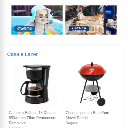
Casa e Lazer
Cafeteira Elétrica 15 Xícaras
Churrasqueira a Bafo Ferro
Caf
650w com Filtro Permanente
Móvel Portátil
65
Removível
Nagano
Re
Nagano
Na