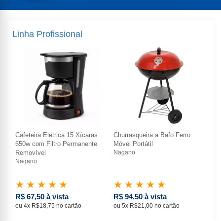
Linha Profissional
Cafeteira Elétrica 15 Xícaras
Churrasqueira a Bafo Ferro
Caf
650w com Filtro Permanente
Móvel Portátil
65
Removível
Nagano
Re
Nagano
Na
★
★
★
★
★
★
★
★
★
★
★
R$ 67,50 à vista
R$ 94,50 à vista
R$
ou 4x R$18,75 no cartão
ou 5x R$21,00 no cartão
ou 