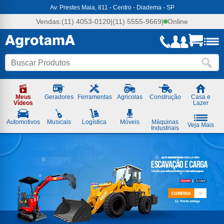
Agrotama
Av. Prestes Maia, 811 - Centro - Diadema - SP
-
Soluções
Vendas:
(11) 4053-0120
|
(11) 5555-9669
|
Online
em
Máquinas
e
Ferramentas
Meus
Geradores
Ferramentas
Agricolas
Construção
Casa e
Vídeos
Lazer
Automotivos
Musicais
Logística
Móveis
Máquinas
Veja Mais
Industriais