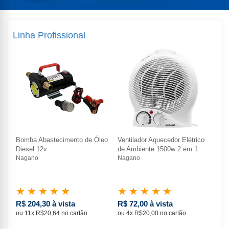
Linha Profissional
o
Bomba Abastecimento de Óleo
Ventilador Aquecedor Elétrico
Bo
Diesel 12v
de Ambiente 1500w 2 em 1
Die
Nagano
Nagano
Na
★
★
★
★
★
★
★
★
★
★
★
R$ 204,30 à vista
R$ 72,00 à vista
R$
ou 11x R$20,64 no cartão
ou 4x R$20,00 no cartão
ou 