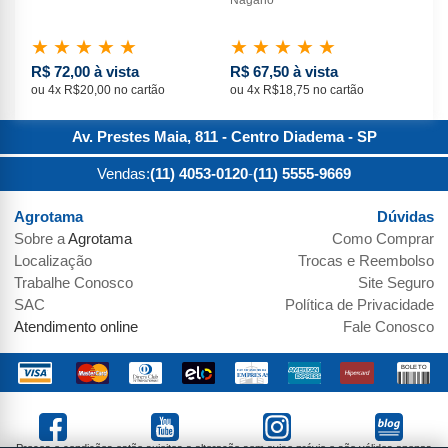
★
★
★
★
★
★
★
★
★
★
★
R$ 72,00 à vista
R$ 67,50 à vista
R$
ou 4x R$20,00 no cartão
ou 4x R$18,75 no cartão
ou 
Av. Prestes Maia, 811 - Centro
Diadema
-
SP
Vendas:
(11) 4053-0120
-
(11) 5555-9669
Agrotama
Dúvidas
Sobre a
Agrotama
Como Comprar
Localização
Trocas e Reembolso
Trabalhe Conosco
Site Seguro
SAC
Política de Privacidade
Atendimento online
Fale Conosco
Preços e condições estão sujeitos a alteração sem aviso prévio e são válidos apenas