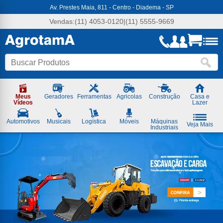
Agrotama
Av. Prestes Maia, 811 - Centro - Diadema - SP
-
Soluções
Vendas:
(11) 4053-0120
|
(11) 5555-9669
em
Máquinas
e
Ferramentas
Meus
Geradores
Ferramentas
Agricolas
Construção
Casa e
Vídeos
Lazer
Automotivos
Musicais
Logística
Móveis
Máquinas
Veja Mais
Industriais