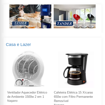
Casa e Lazer
Ventilador Aquecedor Elétrico
Cafeteira Elétrica 15 Xícaras
Ven
de Ambiente 1500w 2 em 1
650w com Filtro Permanente
de
Nagano
Removível
Na
Nagano