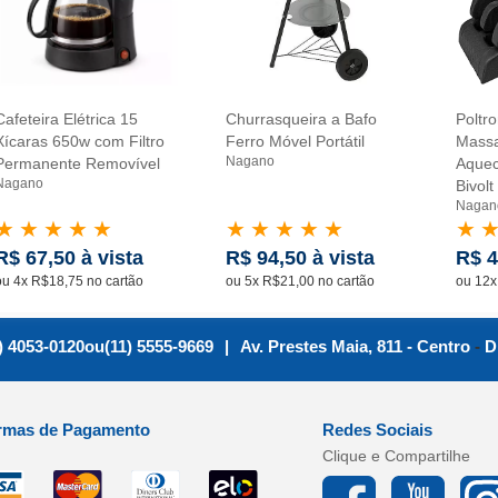
Cafeteira Elétrica 15
Churrasqueira a Bafo
Poltr
Xícaras 650w com Filtro
Ferro Móvel Portátil
Mass
Nagano
Permanente Removível
Aquec
Nagano
Bivolt
Nagan
★
★
★
★
★
★
★
★
★
★
★
R$ 67,50 à vista
R$ 94,50 à vista
R$ 4
ou 4x R$18,75 no cartão
ou 5x R$21,00 no cartão
ou 12x
) 4053-0120
ou
(11) 5555-9669
|
Av. Prestes Maia, 811 - Centro
-
D
rmas de Pagamento
Redes Sociais
Clique e Compartilhe