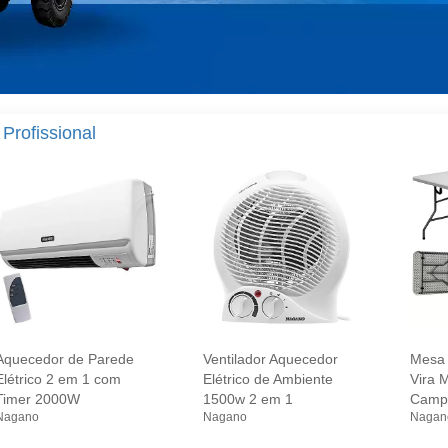
 Profissional
Aquecedor de Parede
Ventilador Aquecedor
Mesa 
Elétrico 2 em 1 com
Elétrico de Ambiente
Vira 
Timer 2000W
1500w 2 em 1
Campi
Nagano
Nagano
Nagan