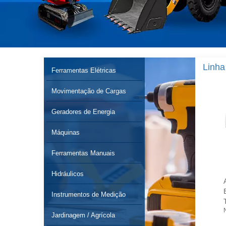
Linha
Ferramentas Elétricas
Movimentação de Cargas
Geradores de Energia
Máquinas
Ferramentas Manuais
Hidráulicos
Mesa Dobrável Portátil
Fragmentadora de Papel
Vira Maleta 1.80m
até 6 Folhas
Instrumentos de Medição
Nagano
Camping Praia
Nagano
Jardinagem / Agrícola