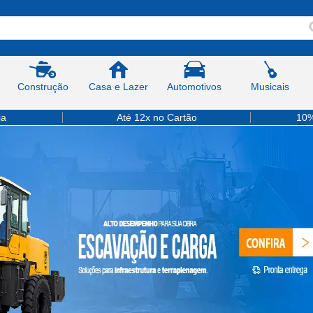
Construção
Casa e Lazer
Automotivos
Musicais
ja
Até 12x no Cartão
10%