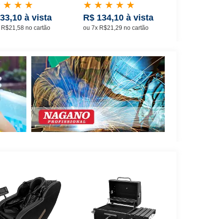
★
★
★
★
★
★
★
★
★
★
★
★
33,10 à vista
R$ 134,10 à vista
R$ 359,1
 R$21,58 no cartão
ou 7x R$21,29 no cartão
ou 12x R$33,