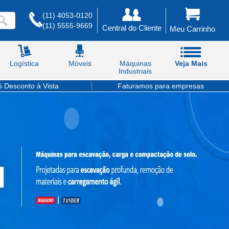
(11) 4053-0120
(11) 5555-9669
Central do Cliente
Meu Carrinho
Logística
Móveis
Máquinas
Veja Mais
Industriais
 Desconto à Vista
Faturamos para empresas