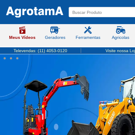
Agrotama
-
Soluções
em
Máquinas
e
Ferramentas
Meus Vídeos
Geradores
Ferramentas
Agricolas
Televendas:
(11) 4053-0120
Visite nossa Lo