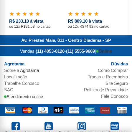
★
★
★
★
★
★
★
★
★
★
★
R$ 233,10 à vista
R$ 809,10 à vista
R$
ou 12x R$21,58 no cartão
ou 12x R$74,92 no cartão
ou 
Av. Prestes Maia, 811 - Centro
Diadema
-
SP
Vendas:
(11) 4053-0120
-
(11) 5555-9669
|
Online
Agrotama
Dúvidas
Sobre a
Agrotama
Como Comprar
Localização
Trocas e Reembolso
Trabalhe Conosco
Site Seguro
SAC
Política de Privacidade
Fale Conosco
Atendimento online