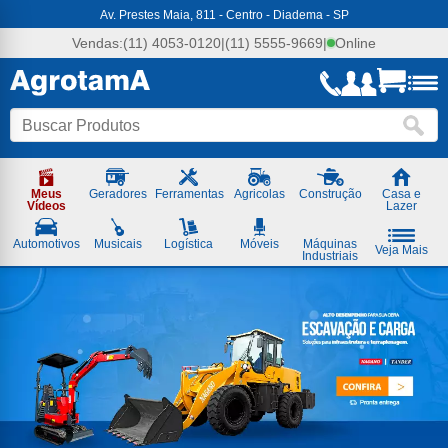
Agrotama
Av. Prestes Maia, 811 - Centro - Diadema - SP
-
Soluções
Vendas:
(11) 4053-0120
|
(11) 5555-9669
|
Online
em
Máquinas
e
Ferramentas
Meus
Geradores
Ferramentas
Agricolas
Construção
Casa e
Vídeos
Lazer
Automotivos
Musicais
Logística
Móveis
Máquinas
Veja Mais
Industriais