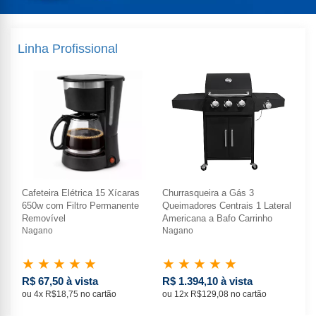
Linha Profissional
Cafeteira Elétrica 15 Xícaras
Churrasqueira a Gás 3
Caf
ral
650w com Filtro Permanente
Queimadores Centrais 1 Lateral
65
Removível
Americana a Bafo Carrinho
Re
Nagano
Nagano
Na
★
★
★
★
★
★
★
★
★
★
★
R$ 67,50 à vista
R$ 1.394,10 à vista
R$
ou 4x R$18,75 no cartão
ou 12x R$129,08 no cartão
ou 