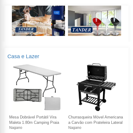
Casa e Lazer
ana
Mesa Dobrável Portátil Vira
Churrasqueira Móvel Americana
Mes
ral
Maleta 1.80m Camping Praia
a Carvão com Prateleira Lateral
Ma
Nagano
Nagano
Na