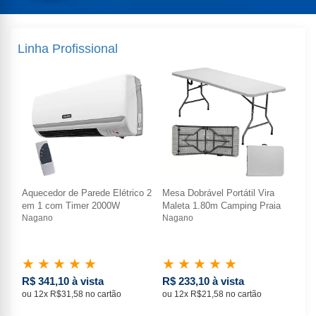
Linha Profissional
Aquecedor de Parede Elétrico 2
Mesa Dobrável Portátil Vira
Aqu
em 1 com Timer 2000W
Maleta 1.80m Camping Praia
em
Nagano
Nagano
Na
★
★
★
★
★
★
★
★
★
★
★
R$ 341,10 à vista
R$ 233,10 à vista
R$
ou 12x R$31,58 no cartão
ou 12x R$21,58 no cartão
ou 