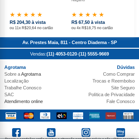
★
★
★
★
★
★
★
★
★
★
★
R$ 204,30 à vista
R$ 67,50 à vista
R$
ou 11x R$20,64 no cartão
ou 4x R$18,75 no cartão
ou 
Av. Prestes Maia, 811 - Centro
Diadema
-
SP
Vendas:
(11) 4053-0120
-
(11) 5555-9669
Agrotama
Dúvidas
Sobre a
Agrotama
Como Comprar
Localização
Trocas e Reembolso
Trabalhe Conosco
Site Seguro
SAC
Política de Privacidade
Atendimento online
Fale Conosco
Preços e condições estão sujeitos a alteração sem aviso prévio e são válidos apenas