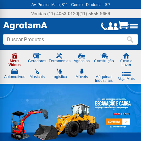
Agrotama
Av. Prestes Maia, 811 - Centro - Diadema - SP
-
Soluções
Vendas:
(11) 4053-0120
|
(11) 5555-9669
em
Máquinas
e
Ferramentas
Meus
Geradores
Ferramentas
Agricolas
Construção
Casa e
Vídeos
Lazer
Automotivos
Musicais
Logística
Móveis
Máquinas
Veja Mais
Industriais