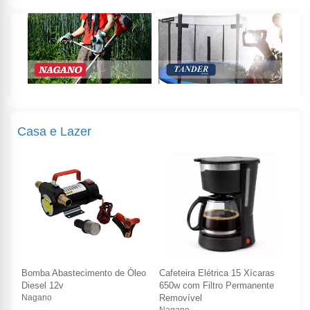
Casa e Lazer
Bomba Abastecimento de Óleo
Cafeteira Elétrica 15 Xícaras
Bo
Diesel 12v
650w com Filtro Permanente
Die
Nagano
Removível
Na
Nagano