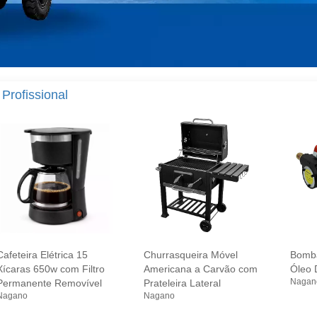
 Profissional
Cafeteira Elétrica 15
Churrasqueira Móvel
Bomba
Xícaras 650w com Filtro
Americana a Carvão com
Óleo 
Nagan
Permanente Removível
Prateleira Lateral
Nagano
Nagano