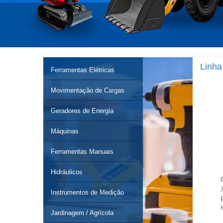
Linha
Ferramentas Elétricas
Movimentação de Cargas
Geradores de Energia
Máquinas
Ferramentas Manuais
Hidráulicos
Bomba Abastecimento de
Churrasqueira a Gás 3
Óleo Diesel 12v
Queimadores Centrais 1
Instrumentos de Medição
Nagano
Lateral Americana a Bafo
Carrinho
Jardinagem / Agrícola
Nagano