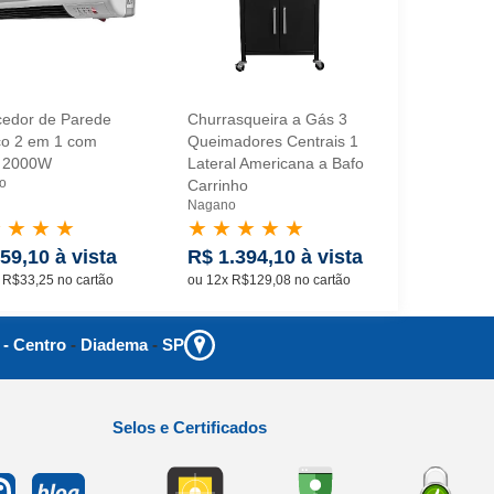
edor de Parede
Churrasqueira a Gás 3
Cafeteira E
ico 2 em 1 com
Queimadores Centrais 1
Xícaras 65
r 2000W
Lateral Americana a Bafo
Permanent
o
Nagano
Carrinho
Nagano
★
★
★
★
★
★
★
★
★
★
★
★
59,10 à vista
R$ 1.394,10 à vista
R$ 67,50
 R$33,25 no cartão
ou 12x R$129,08 no cartão
ou 4x R$18,7
 - Centro
-
Diadema
-
SP
Selos e Certificados