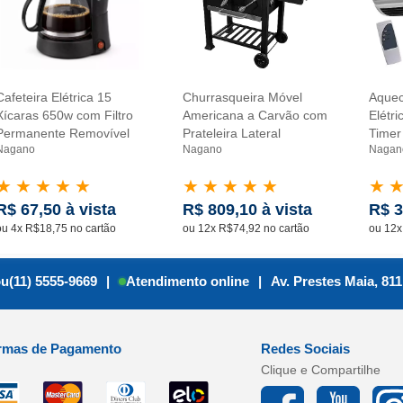
Cafeteira Elétrica 15
Churrasqueira Móvel
Aquec
Xícaras 650w com Filtro
Americana a Carvão com
Elétr
Permanente Removível
Prateleira Lateral
Time
Nagano
Nagano
Nagan
★
★
★
★
★
★
★
★
★
★
★
R$ 67,50 à vista
R$ 809,10 à vista
R$ 3
ou 4x R$18,75 no cartão
ou 12x R$74,92 no cartão
ou 12x
ou
(11) 5555-9669
|
Atendimento online
|
Av. Prestes Maia, 811
rmas de Pagamento
Redes Sociais
Clique e Compartilhe