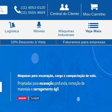
(11) 4053-0120
(11) 5555-9669
Central do Cliente
Meu Carrinho
Logística
Móveis
Máquinas
Veja Mais
Industriais
10% Desconto à Vista
Faturamos para empresas