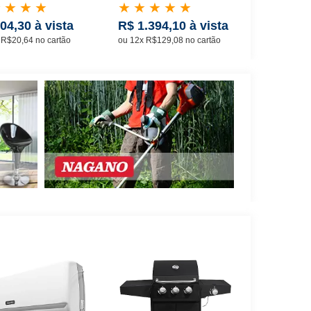
★
★
★
★
★
★
★
★
★
★
★
★
04,30 à vista
R$ 1.394,10 à vista
R$ 67,50
 R$20,64 no cartão
ou 12x R$129,08 no cartão
ou 4x R$18,7