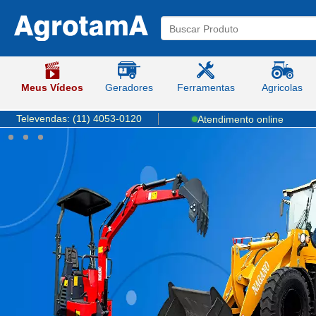
Agrotama
-
Soluções
em
Máquinas
e
Ferramentas
Meus Vídeos
Geradores
Ferramentas
Agricolas
Televendas:
(11) 4053-0120
Atendimento online