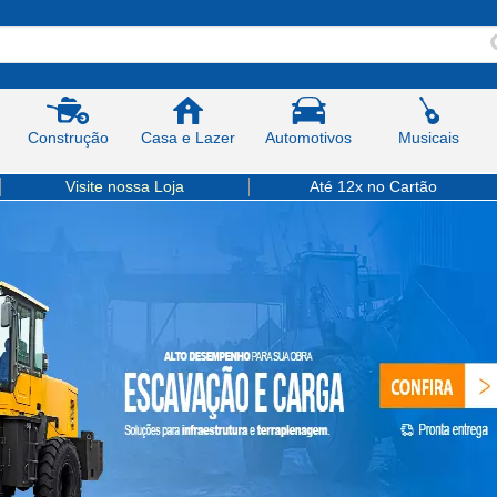
Construção
Casa e Lazer
Automotivos
Musicais
Visite nossa Loja
Até 12x no Cartão