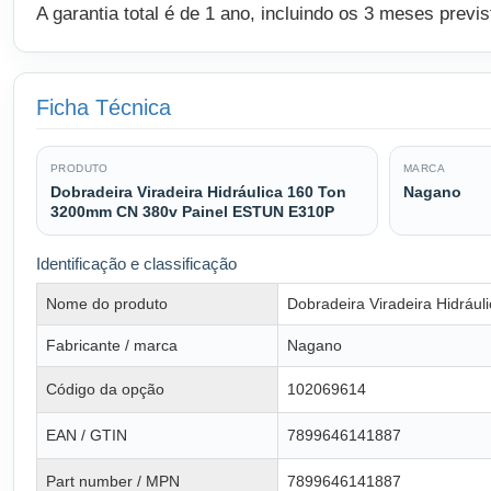
A garantia total é de 1 ano, incluindo os 3 meses previ
Ficha Técnica
PRODUTO
MARCA
Dobradeira Viradeira Hidráulica 160 Ton
Nagano
3200mm CN 380v Painel ESTUN E310P
Identificação e classificação
Nome do produto
Dobradeira Viradeira Hidrá
Fabricante / marca
Nagano
Código da opção
102069614
EAN / GTIN
7899646141887
Part number / MPN
7899646141887