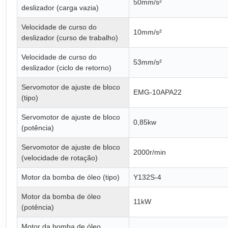
50mm/s²
deslizador (carga vazia)
Velocidade de curso do
10mm/s²
deslizador (curso de trabalho)
Velocidade de curso do
53mm/s²
deslizador (ciclo de retorno)
Servomotor de ajuste de bloco
EMG-10APA22
(tipo)
Servomotor de ajuste de bloco
0,85kw
(potência)
Servomotor de ajuste de bloco
2000r/min
(velocidade de rotação)
Motor da bomba de óleo (tipo)
Y132S-4
Motor da bomba de óleo
11kW
(potência)
Motor da bomba de óleo