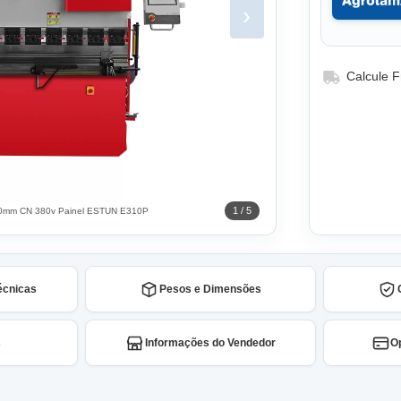
›
Calcule F
1 / 5
3200mm CN 380v Painel ESTUN E310P
écnicas
Pesos e Dimensões
s
Informações do Vendedor
O