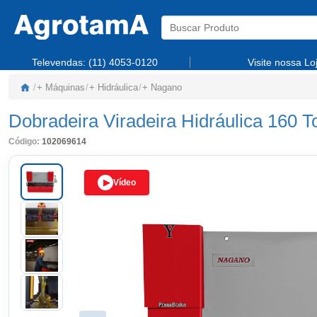
Televendas:
(11) 4053-0120
Visite nossa Lo
/
+ Máquinas
/
+ Hidráulica
/
+ Nagano
Dobradeira Viradeira Hidráulica 16
Código:
102069614
▶
Vídeo