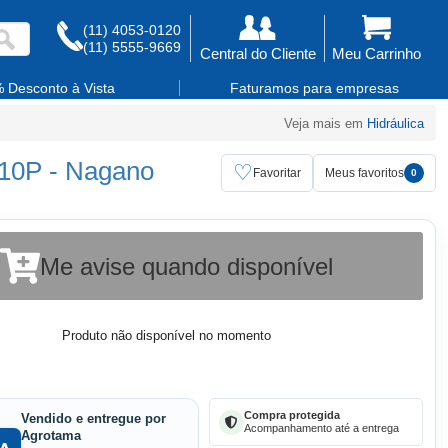
(11) 4053-0120
(11) 5555-9669
Central do Cliente
Meu Carrinho
 Desconto à Vista
Faturamos para empresas
Veja mais em
Hidráulica
310P
-
Nagano
♡
Favoritar
Meus favoritos
0
Me avise quando disponível
Produto não disponível no momento
Compra protegida
Vendido e entregue por
Acompanhamento até a entrega
Agrotama