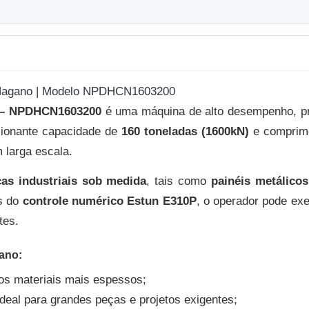
 Nagano | Modelo NPDHCN1603200
o – NPDHCN1603200
é uma máquina de alto desempenho, pr
sionante capacidade de
160 toneladas (1600kN)
e comprime
 larga escala.
as industriais sob medida
, tais como
painéis metálico
és do
controle numérico Estun E310P
, o operador pode ex
tes.
ano:
 os materiais mais espessos;
eal para grandes peças e projetos exigentes;