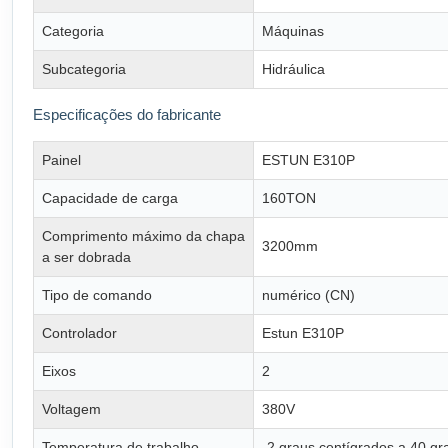
Categoria
Máquinas
Subcategoria
Hidráulica
Especificações do fabricante
Painel
ESTUN E310P
Capacidade de carga
160TON
Comprimento máximo da chapa
3200mm
a ser dobrada
Tipo de comando
numérico (CN)
Controlador
Estun E310P
Eixos
2
Voltagem
380V
Temperatura de trabalho
-2 graus centígrados a 40 gr