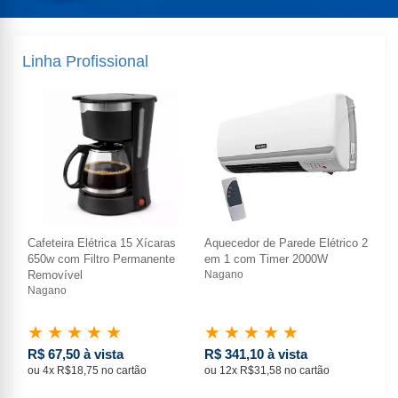
Linha Profissional
o 2
Cafeteira Elétrica 15 Xícaras
Aquecedor de Parede Elétrico 2
Caf
650w com Filtro Permanente
em 1 com Timer 2000W
65
Removível
Nagano
Re
Nagano
Na
★
★
★
★
★
★
★
★
★
★
★
R$ 67,50 à vista
R$ 341,10 à vista
R$
ou 4x R$18,75 no cartão
ou 12x R$31,58 no cartão
ou 