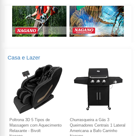
Casa e Lazer
Poltrona 3D 5 Tipos de
Churrasqueira a Gás 3
Pol
ral
Massagem com Aquecimento
Queimadores Centrais 1 Lateral
Ma
Relaxante - Bivolt
Americana a Bafo Carrinho
Rel
Nagano
Nagano
Na