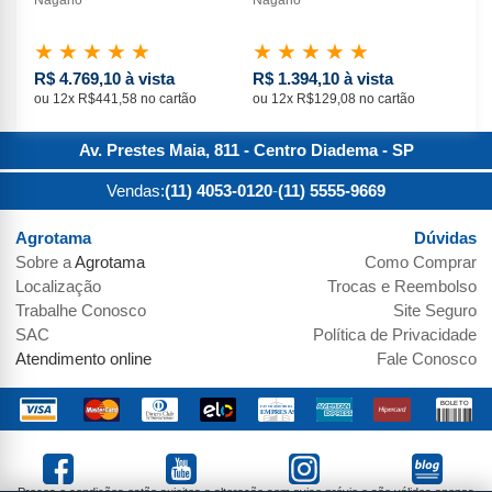
★
★
★
★
★
★
★
★
★
★
★
R$ 4.769,10 à vista
R$ 1.394,10 à vista
R$
ou 12x R$441,58 no cartão
ou 12x R$129,08 no cartão
ou 
Av. Prestes Maia, 811 - Centro
Diadema
-
SP
Vendas:
(11) 4053-0120
-
(11) 5555-9669
Agrotama
Dúvidas
Sobre a
Agrotama
Como Comprar
Localização
Trocas e Reembolso
Trabalhe Conosco
Site Seguro
SAC
Política de Privacidade
Atendimento online
Fale Conosco
Preços e condições estão sujeitos a alteração sem aviso prévio e são válidos apenas