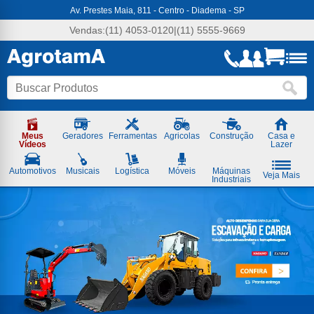
Agrotama
Av. Prestes Maia, 811 - Centro - Diadema - SP
-
Soluções
Vendas:
(11) 4053-0120
|
(11) 5555-9669
em
Máquinas
e
Ferramentas
Meus
Geradores
Ferramentas
Agricolas
Construção
Casa e
Vídeos
Lazer
Automotivos
Musicais
Logística
Móveis
Máquinas
Veja Mais
Industriais