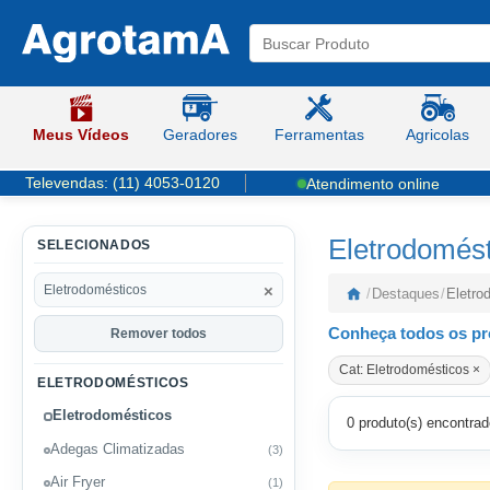
Meus Vídeos
Geradores
Ferramentas
Agricolas
Televendas:
(11) 4053-0120
Atendimento online
Eletrodomést
SELECIONADOS
×
Eletrodomésticos
/
Destaques
/
Eletro
Conheça todos os pr
Remover todos
Cat: Eletrodomésticos ×
ELETRODOMÉSTICOS
Eletrodomésticos
0 produto(s) encontrad
Adegas Climatizadas
(3)
Air Fryer
(1)