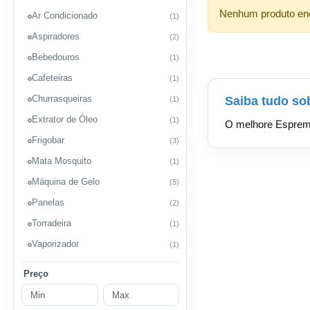
Nenhum produto enco
Ar Condicionado
(1)
Aspiradores
(2)
Bebedouros
(1)
Cafeteiras
(1)
Churrasqueiras
Saiba tudo s
(1)
Extrator de Óleo
(1)
O melhore Espremed
Frigobar
(3)
Mata Mosquito
(1)
Máquina de Gelo
(5)
Panelas
(2)
Torradeira
(1)
Vaporizador
(1)
Preço