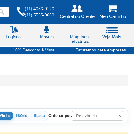
(11) 4053-0120
(11) 5555-9669
Central do Cliente
Meu Carrinho
Logística
Móveis
Máquinas
Veja Mais
Industriais
10% Desconto à Vista
Faturamos para empresas
Ordenar por:
Vitrine
Grid
Lista