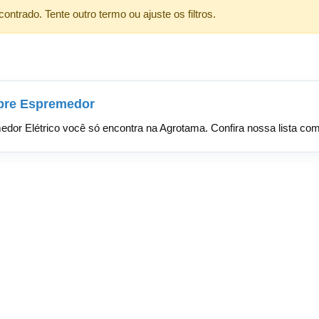
ntrado. Tente outro termo ou ajuste os filtros.
obre Espremedor
or Elétrico você só encontra na Agrotama. Confira nossa lista com