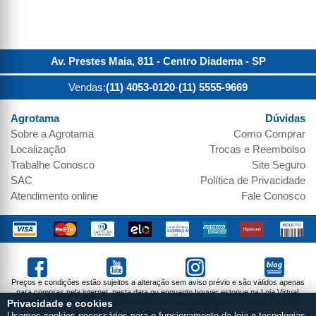
Av. Prestes Maia, 811 - Centro
Diadema
-
SP
Vendas:
(11) 4053-0120
-
(11) 5555-9669
Agrotama
Dúvidas
Sobre a
Agrotama
Como Comprar
Localização
Trocas e Reembolso
Trabalhe Conosco
Site Seguro
SAC
Política de Privacidade
Atendimento online
Fale Conosco
Preços e condições estão sujeitos a alteração sem aviso prévio e são válidos apenas
para compras pela internet, nesta data ou enquanto houver estoque na Loja Virtual.
Vendas sujeitas a análise e confirmação de dados. As imagens dos produtos são
Privacidade e cookies
meramente ilustrativas. Parcela mínima de R$19,99. Produtos sujeitos a