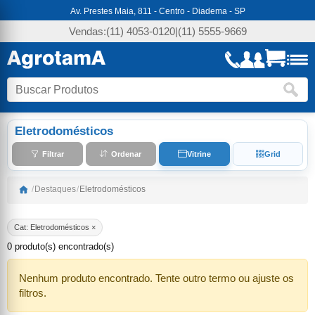
Av. Prestes Maia, 811 - Centro - Diadema - SP
Vendas:
(11) 4053-0120
|
(11) 5555-9669
Eletrodomésticos
Filtrar
Ordenar
Vitrine
Grid
/
Destaques
/
Eletrodomésticos
Cat: Eletrodomésticos ×
0 produto(s) encontrado(s)
Nenhum produto encontrado. Tente outro termo ou ajuste os
filtros.