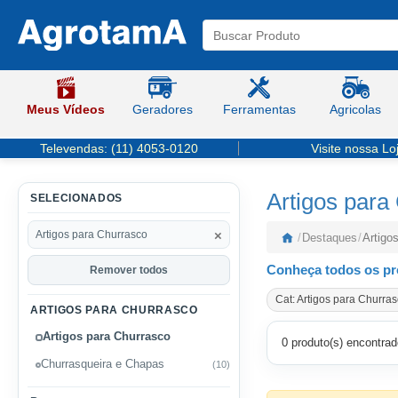
Meus Vídeos
Geradores
Ferramentas
Agricolas
Televendas:
(11) 4053-0120
Visite nossa Lo
Artigos para
SELECIONADOS
×
Artigos para Churrasco
/
Destaques
/
Artigo
Conheça todos os pr
Remover todos
Cat: Artigos para Churras
ARTIGOS PARA CHURRASCO
Artigos para Churrasco
0 produto(s) encontrad
Churrasqueira e Chapas
(10)