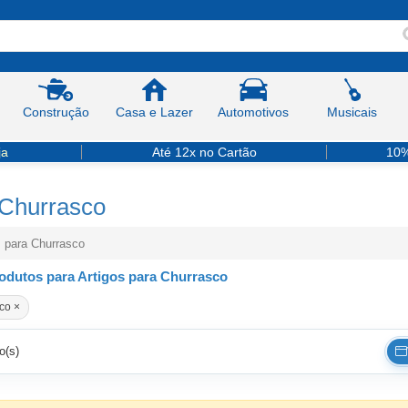
Construção
Casa e Lazer
Automotivos
Musicais
ja
Até 12x no Cartão
10%
 Churrasco
s para Churrasco
odutos para Artigos para Churrasco
co ×
o(s)