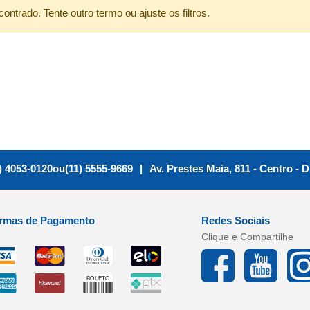
ntrado. Tente outro termo ou ajuste os filtros.
) 4053-0120
ou
(11) 5555-9669
|
Av. Prestes Maia, 811 - Centro
-
D
rmas de Pagamento
Redes Sociais
Clique e Compartilhe