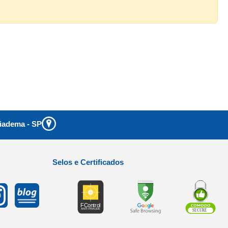
iadema
-
SP
Selos e Certificados