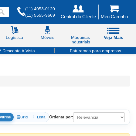
(11) 4053-0120
(11) 5555-9669
Central do Cliente
Meu Carrinho
Logística
Móveis
Máquinas
Veja Mais
Industriais
 Desconto à Vista
Faturamos para empresas
Ordenar por:
Vitrine
Grid
Lista