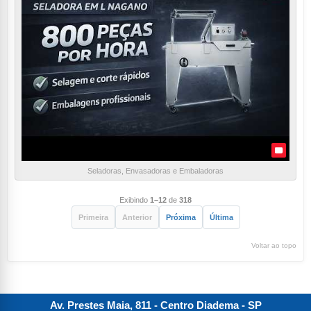
Seladoras, Envasadoras e Embaladoras
Exibindo
1–12
de
318
Primeira
Anterior
Próxima
Última
Voltar ao topo
Av. Prestes Maia, 811 - Centro
Diadema
-
SP