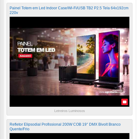
Painel Totem em Led Indoor Case/Wi-Fi/USB TB2 P2.5 Tela 64x192cm
220v
Letreiros Luminosos
Refletor Elipsodial Profissional 200W COB 19° DMX Bivolt Branco
Quente/Frio