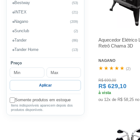
Bestway
(53)
INTEX
(21)
Nagano
(209)
Sunclub
(2)
Aquecedor Elétrico 
Tander
(86)
Retrô Chama 3D
Tander Home
(13)
NAGANO
Preço
★★★★★
(2)
R$ 699,00
R$ 629,10
Aplicar
à vista
ou 12x de R$ 58,25 no
Somente produtos em estoque
Itens indisponíveis aparecem depois dos
produtos disponíveis.