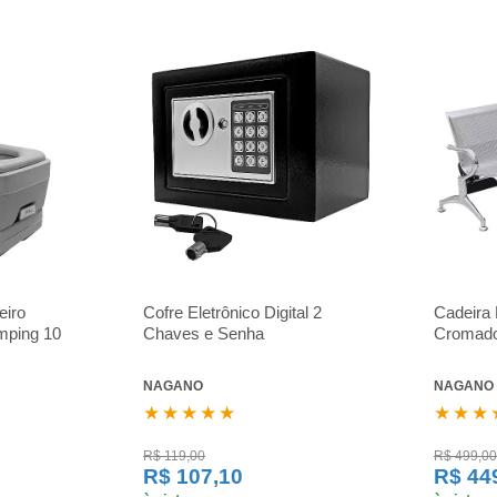
eiro
Cofre Eletrônico Digital 2
Cadeira 
mping 10
Chaves e Senha
Cromado
NAGANO
NAGANO
★★★★★
★★★
R$ 119,00
R$ 499,00
R$ 107,10
R$ 44