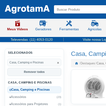
Meus Vídeos
Geradores
Ferramentas
Agricolas
Televendas:
(11) 4053-0120
Visite nossa Lo
Casa, Campi
SELECIONADOS
×
Casa, Camping e Piscinas
/
Destaques
/
Casa, 
Remover todos
CASA, CAMPING E PISCINAS
Casa, Camping e Piscinas
Acessórios
(23)
Acessórios para Projetores
(1)