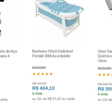
ório de Aço
Banheira Ofurô Dobrável
Vaso San
para 4
Portátil 300l Azul Adulto
Químico 
Litros
NAGANO
NAGANO
★★★★★
★★★
R$ 449,00
R$ 399,00
R$ 404,10
R$ 35
à vista
à vista
ou 12x de R$ 37,42 no cartão
cartão
ou 12x de