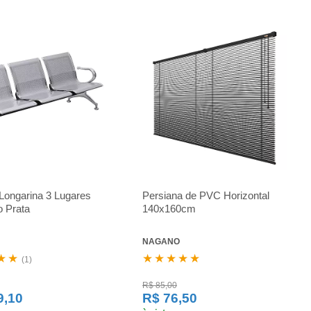
Longarina 3 Lugares
Persiana de PVC Horizontal
 Prata
140x160cm
NAGANO
★★
★★★★★
(1)
R$ 85,00
9,10
R$ 76,50