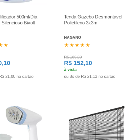
ficador 500ml/Dia
Tenda Gazebo Desmontável
 Silencioso Bivolt
Polietileno 3x3m
NAGANO
★★
★★★★★
R$ 169,00
0,10
R$ 152,10
à vista
R$ 21,00 no cartão
ou 8x de R$ 21,13 no cartão