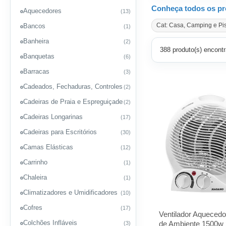
Conheça todos os pr
Aquecedores
(13)
Cat: Casa, Camping e Pi
Bancos
(1)
Banheira
(2)
388 produto(s) encontr
Banquetas
(6)
Barracas
(3)
Cadeados, Fechaduras, Controles e Travas
(2)
Cadeiras de Praia e Espreguiçadeiras
(2)
Cadeiras Longarinas
(17)
Cadeiras para Escritórios
(30)
Camas Elásticas
(12)
Carrinho
(1)
Chaleira
(1)
Climatizadores e Umidificadores
(10)
Cofres
(17)
Ventilador Aquecedor
Colchões Infláveis
de Ambiente 1500w 
(3)