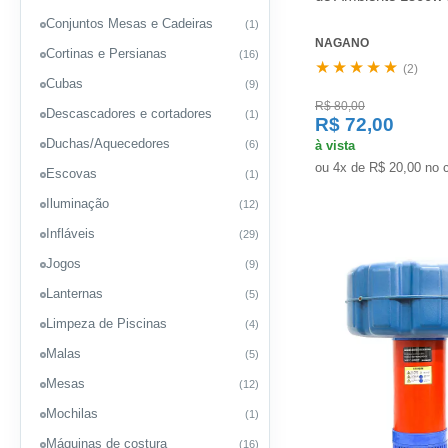
Conjuntos Mesas e Cadeiras
(1)
NAGANO
Cortinas e Persianas
(16)
★★★★★
(2)
Cubas
(9)
R$ 80,00
Descascadores e cortadores
(1)
R$ 72,00
Duchas/Aquecedores
(6)
à vista
ou 4x de R$ 20,00 no 
Escovas
(1)
Iluminação
(12)
Infláveis
(29)
Jogos
(9)
Lanternas
(5)
Limpeza de Piscinas
(4)
Malas
(5)
Mesas
(12)
Mochilas
(1)
Máquinas de costura
(16)