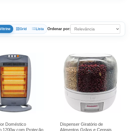
Ordenar por:
Vitrine
Grid
Lista
or Doméstico
Dispenser Giratório de
o 1200w com Proteção
Alimentos Grãos e Cereais