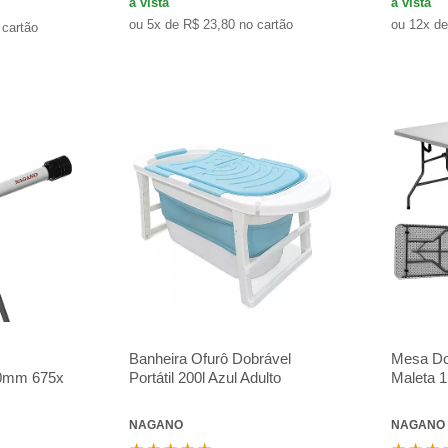
à vista
à vista
ou 5x de R$ 23,80 no cartão
ou 12x de
 cartão
Banheira Ofurô Dobrável
Mesa Dob
00mm 675x
Portátil 200l Azul Adulto
Maleta 
NAGANO
NAGANO