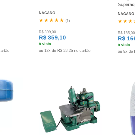
Superaq
NAGANO
NAGANO
★★★★★
★★★
(1)
R$ 399,00
R$ 185,00
R$ 359,10
R$ 16
à vista
à vista
cartão
ou 12x de R$ 33,25 no cartão
ou 9x de 