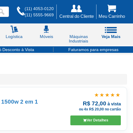
(11) 4053-0120
(11) 5555-9669
Central do Cliente
Meu Carrinho
Logística
Móveis
Máquinas
Veja Mais
Industriais
 Desconto à Vista
Faturamos para empresas
★★★★★
e 1500w 2 em 1
R$ 72,00
à vista
ou 4x R$ 20,00 no cartão
Ver Detalhes