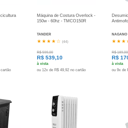
cicultura
Máquina de Costura Overlock -
Desumidi
150w - 60hz - TMCO150R
Antimofo
TANDER
NAGANO
★★★★☆
★★★
(44)
R$ 599,00
R$ 189,00
R$ 539,10
R$ 17
à vista
à vista
 cartão
ou 12x de R$ 49,92 no cartão
ou 9x de 