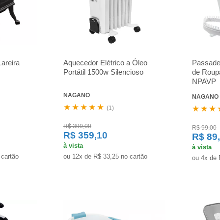
Lareira
Aquecedor Elétrico a Óleo
Passadei
Portátil 1500w Silencioso
de Roupa
NPAVP
NAGANO
NAGANO
★★★★★
★★★
(1)
R$ 399,00
R$ 99,00
R$ 359,10
R$ 89
à vista
à vista
 cartão
ou 12x de R$ 33,25 no cartão
ou 4x de 