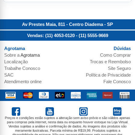
Av Prestes Maia, 811 - Centro
Diadema
-
SP
Vendas: (11) 4053-0120
- (11) 5555-9669
Agrotama
Dúvidas
Sobre a
Agrotama
Como Comprar
Localização
Trocas e Reembolso
Trabalhe Conosco
Site Seguro
SAC
Política de Privacidade
Atendimento online
Fale Conosco
Preços e condições estão sujeitos a alteração sem aviso prévio e são válidos apenas
para compras pela internet, nesta data ou enquanto houver estoque na Loja Virtual.
Vendas sujeitas a análise e confirmação de dados. As imagens dos produtos são
meramente ilustrativas. Parcela mínima de R$19,99. Produtos sujeitos a
disponibilidade de estoque. Não nos responsabilizamos pela montagem dos