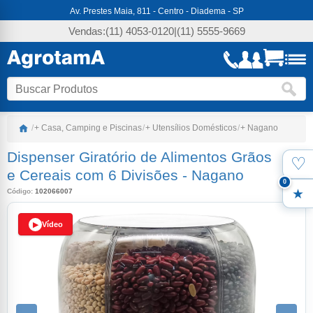
Av. Prestes Maia, 811 - Centro - Diadema - SP
Vendas:
(11) 4053-0120
|
(11) 5555-9669
/
+ Casa, Camping e Piscinas
/
+ Utensílios Domésticos
/
+ Nagano
Dispenser Giratório de Alimentos Grãos
♡
Favo
e Cereais com 6 Divisões
-
Nagano
0
Código:
102066007
Meus
Vídeo
▶