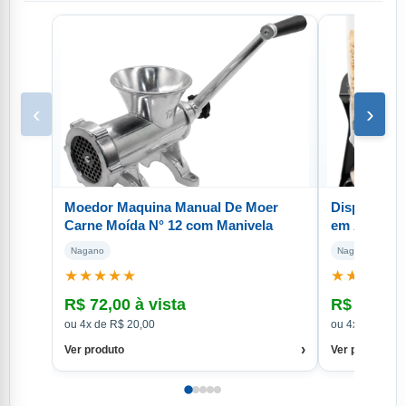
‹
›
Moedor Maquina Manual De Moer
Dispenser d
Carne Moída N° 12 com Manivela
em Acrílico
Nagano
Nagano
★★★★★
★★★★★
R$ 72,00 à vista
R$ 73,80 
ou 4x de R$ 20,00
ou 4x de R$ 20
›
Ver produto
Ver produto