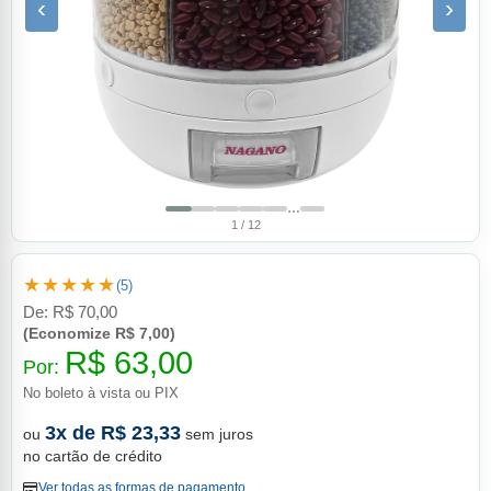
‹
›
…
1 / 12
★★★★★
(5)
De:
R$ 70,00
(Economize R$ 7,00)
R$ 63,00
Por:
No boleto à vista ou PIX
3x de R$ 23,33
ou
sem juros
no cartão de crédito
Ver todas as formas de pagamento