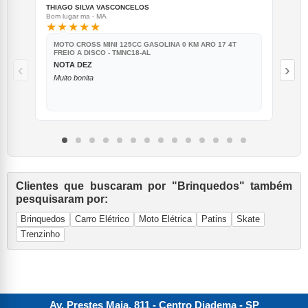
THIAGO SILVA VASCONCELOS
ART
BRA
Bom lugar ma - MA
★★★★★
Pom
★
MOTO CROSS MINI 125CC GASOLINA 0 KM ARO 17 4T
FREIO A DISCO - TMNC18-AL
MO
FR
NOTA DEZ
‹
›
Ó
Muito bonita
Ma
Clientes que buscaram por "Brinquedos" também
pesquisaram por:
Brinquedos
Carro Elétrico
Moto Elétrica
Patins
Skate
Trenzinho
Av. Prestes Maia, 811 - Centro
Diadema
-
SP