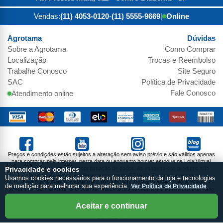
Vendas:
(11) 4053-0120
-
(11) 5555-9669
|
Online
Agrotama
Dúvidas
Sobre a
Agrotama
Como Comprar
Localização
Trocas e Reembolso
Trabalhe Conosco
Site Seguro
SAC
Política de Privacidade
Fale Conosco
Atendimento online
Preços e condições estão sujeitos a alteração sem aviso prévio e são válidos apenas
para compras pela internet, nesta data ou enquanto houver estoque na Loja Virtual.
Vendas sujeitas a análise e confirmação de dados. As imagens dos produtos são
Privacidade e cookies
meramente ilustrativas. Parcela mínima de R$19,99. Produtos sujeitos a
Usamos cookies necessários para o funcionamento da loja e tecnologias
disponibilidade de estoque. Não nos responsabilizamos pela montagem dos
de medição para melhorar sua experiência.
Ver Política de Privacidade
.
equipamentos vendidos no site. Em caso de divergência preços no site o valor válido
do Carrinho de Compras.
NTS DO BRASIL COMERCIO DE MAQUINAS E FERRAMENTAS EIRELI / CNPJ:
Aceitar e continuar
05.984.457/0001-00 / I.E.: 286.663.859.110 / Endereço: Av. Prestes Maia, 811 - Centro
- Diadema - SP