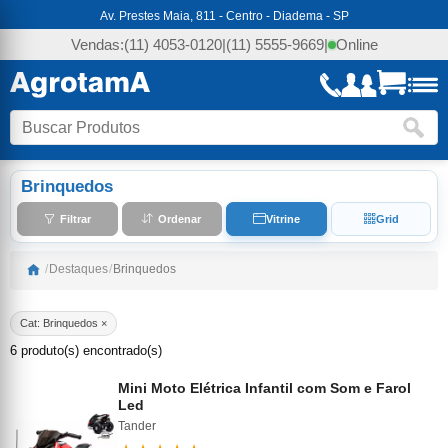
Av. Prestes Maia, 811 - Centro - Diadema - SP
Vendas:
(11) 4053-0120
|
(11) 5555-9669
|
Online
Brinquedos
Filtrar
Ordenar
Vitrine
Grid
/
Destaques
/
Brinquedos
Cat: Brinquedos ×
6 produto(s) encontrado(s)
Mini Moto Elétrica Infantil com Som e Farol
Led
Tander