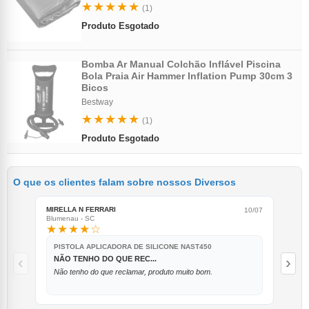
★★★★★
(1)
Produto Esgotado
Bomba Ar Manual Colchão Inflável Piscina
Bola Praia Air Hammer Inflation Pump 30cm 3
Bicos
Bestway
★★★★★
(1)
Produto Esgotado
O que os clientes falam sobre nossos Diversos
MIRELLA N FERRARI
LUI
10/07
Blumenau - SC
Vitór
★★★★☆
★
PISTOLA APLICADORA DE SILICONE NAST450
BO
‹
›
NÃO TENHO DO QUE REC...
A
Não tenho do que reclamar, produto muito bom.
At
en