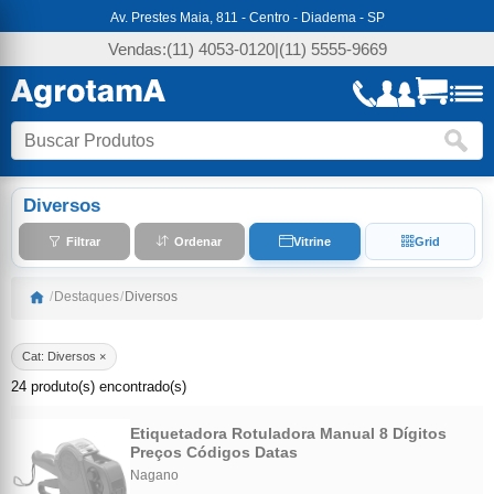
Av. Prestes Maia, 811 - Centro - Diadema - SP
Vendas:
(11) 4053-0120
|
(11) 5555-9669
Diversos
Filtrar
Ordenar
Vitrine
Grid
/
Destaques
/
Diversos
Cat: Diversos ×
24 produto(s) encontrado(s)
Etiquetadora Rotuladora Manual 8 Dígitos
Preços Códigos Datas
Nagano