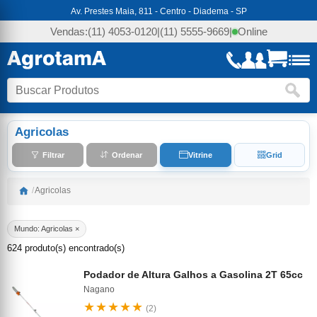
Av. Prestes Maia, 811 - Centro - Diadema - SP
Vendas:
(11) 4053-0120
|
(11) 5555-9669
|
Online
Agricolas
Filtrar
Ordenar
Vitrine
Grid
/
Agricolas
Mundo: Agricolas ×
624 produto(s) encontrado(s)
Podador de Altura Galhos a Gasolina 2T 65cc
Nagano
★★★★★
(2)