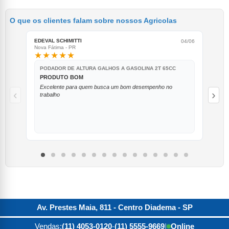
O que os clientes falam sobre nossos Agricolas
EDEVAL SCHIMITTI
RAFA
04/06
Nova Fátima - PR
Brag
★★★★★
★
PODADOR DE ALTURA GALHOS A GASOLINA 2T 65CC
P
PRODUTO BOM
G
Excelente para quem busca um bom desempenho no
Vo
‹
›
trabalho
Av. Prestes Maia, 811 - Centro
Diadema
-
SP
Vendas:
(11) 4053-0120
-
(11) 5555-9669
|
Online