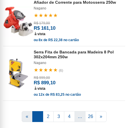
Afiador de Corrente para Motosserra 250w
Nagano
★★★★★
R$ 179,00
R$ 161,10
à vista
ou 8x de R$ 22,38 no cartão
Serra Fita de Bancada para Madeira 8 Pol
302x204mm 250w
Nagano
★★★★★
(6)
R$ 999,00
R$ 899,10
à vista
ou 12x de R$ 83,25 no cartão
«
1
2
3
4
…
26
»