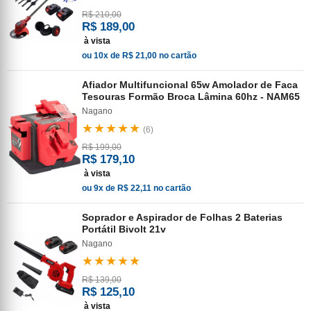
R$ 210,00
R$ 189,00
à vista
ou 10x de R$ 21,00 no cartão
Afiador Multifuncional 65w Amolador de Faca
Tesouras Formão Broca Lâmina 60hz - NAM65
Nagano
★★★★★
(6)
R$ 199,00
R$ 179,10
à vista
ou 9x de R$ 22,11 no cartão
Soprador e Aspirador de Folhas 2 Baterias
Portátil Bivolt 21v
Nagano
★★★★★
R$ 139,00
R$ 125,10
à vista