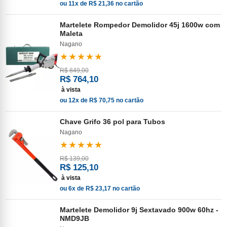
ou 11x de R$ 21,36 no cartão
Martelete Rompedor Demolidor 45j 1600w com
Maleta
Nagano
★★★★★
R$ 849,00
R$ 764,10
à vista
ou 12x de R$ 70,75 no cartão
Chave Grifo 36 pol para Tubos
Nagano
★★★★★
R$ 139,00
R$ 125,10
à vista
ou 6x de R$ 23,17 no cartão
Martelete Demolidor 9j Sextavado 900w 60hz -
NMD9JB