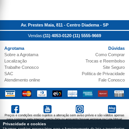
Av. Prestes Maia, 811 - Centro
Diadema
-
SP
Vendas:
(11) 4053-0120
-
(11) 5555-9669
Agrotama
Dúvidas
Sobre a
Agrotama
Como Comprar
Localização
Trocas e Reembolso
Trabalhe Conosco
Site Seguro
SAC
Política de Privacidade
Atendimento online
Fale Conosco
Preços e condições estão sujeitos a alteração sem aviso prévio e são válidos apenas
para compras pela internet, nesta data ou enquanto houver estoque na Loja Virtual.
Vendas sujeitas a análise e confirmação de dados. As imagens dos produtos são
Privacidade e cookies
meramente ilustrativas. Parcela mínima de R$19,99. Produtos sujeitos a