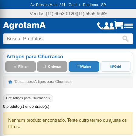
Av. Prestes Maia, 811 - Centro - Diadema - SP
Vendas:
(11) 4053-0120
|
(11) 5555-9669
Artigos para Churrasco
Filtrar
Ordenar
Vitrine
Grid
/
Destaques
/
Artigos para Churrasco
Cat: Artigos para Churrasco ×
0 produto(s) encontrado(s)
Nenhum produto encontrado. Tente outro termo ou ajuste os
filtros.