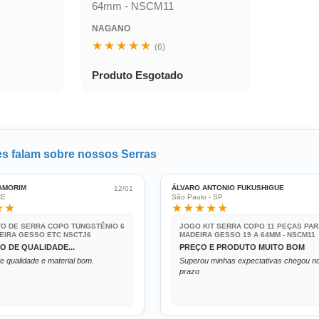
64mm - NSCM11
NAGANO
★★★★★
(6)
Produto Esgotado
es falam sobre nossos Serras
 AMORIM
ÁLVARO ANTONIO FUKUSHIGUE
12/01
CE
São Paulo - SP
★★
★★★★★
O DE SERRA COPO TUNGSTÊNIO 6
JOGO KIT SERRA COPO 11 PEÇAS PA
EIRA GESSO ETC NSCTJ6
MADEIRA GESSO 19 A 64MM - NSCM11
 DE QUALIDADE...
PREÇO E PRODUTO MUITO BOM
e qualidade e material bom.
Superou minhas expectativas chegou n
prazo