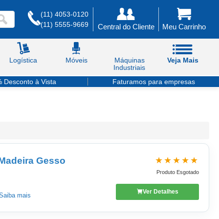
(11) 4053-0120
(11) 5555-9669
Central do Cliente
Meu Carrinho
Logística
Móveis
Máquinas
Veja Mais
Industriais
 Desconto à Vista
Faturamos para empresas
★★★★★
 Madeira Gesso
Produto Esgotado
Ver Detalhes
Saiba mais