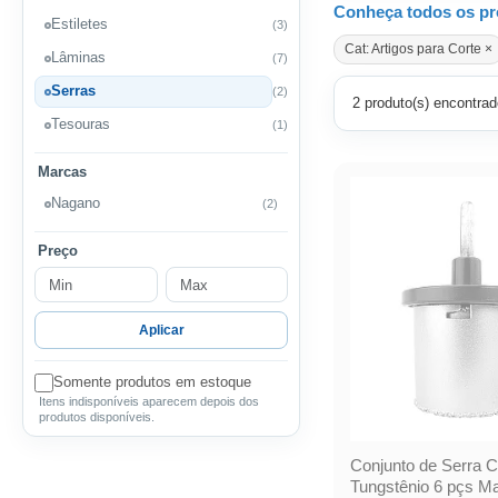
Conheça todos os pr
Estiletes
(3)
Cat: Artigos para Corte ×
Lâminas
(7)
Serras
(2)
2 produto(s) encontrad
Tesouras
(1)
Marcas
Nagano
(2)
Preço
Aplicar
Somente produtos em estoque
Itens indisponíveis aparecem depois dos
produtos disponíveis.
Conjunto de Serra 
Tungstênio 6 pçs Ma