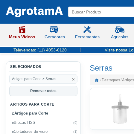
Meus Vídeos
Geradores
Ferramentas
Agricolas
Televendas:
(11) 4053-0120
Visite nossa Lo
Serras
SELECIONADOS
×
Artigos para Corte > Serras
/
Destaques
/
Artigo
Remover todos
ARTIGOS PARA CORTE
Artigos para Corte
Brocas HSS
(9)
Cortadores de vidro
(1)