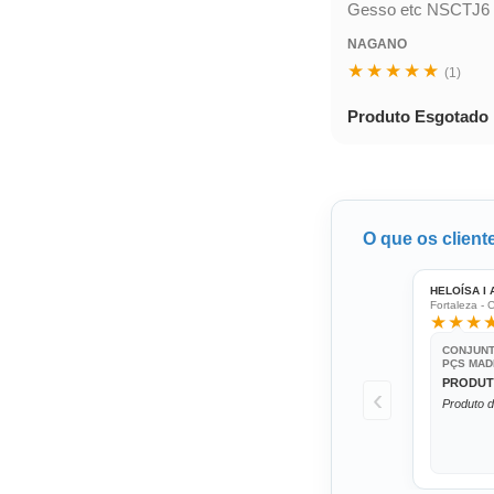
Gesso etc NSCTJ6
NAGANO
★★★★★
(1)
Produto Esgotado
O que os client
HELOÍSA I
Fortaleza - 
★★★
CONJUNT
PÇS MAD
PRODUTO
‹
Produto d