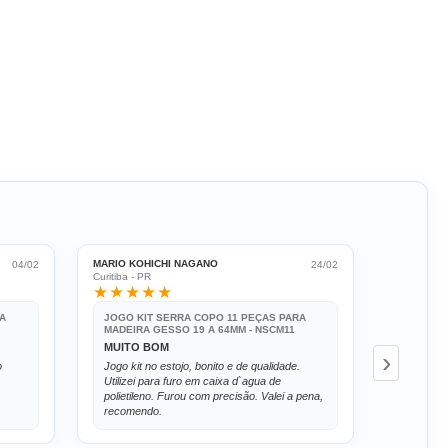
MARIO KOHICHI NAGANO
RENATO B
04/02
24/02
Curitiba - PR
São Paulo 
★★★★★
★★★
RA
JOGO KIT SERRA COPO 11 PEÇAS PARA
JOGO KI
MADEIRA GESSO 19 A 64MM - NSCM11
MADEIRA
MUITO BOM
REALIZ
›
o
Jogo kit no estojo, bonito e de qualidade.
Produto 
Utilizei para furo em caixa d`agua de
necessid
polietileno. Furou com precisão. Valei a pena,
recomendo.