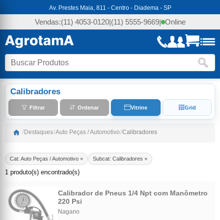
Av. Prestes Maia, 811 - Centro - Diadema - SP
Vendas:
(11) 4053-0120
|
(11) 5555-9669
|
Online
Calibradores
Filtrar
Ordenar
Vitrine
Grid
/
Destaques
/
Auto Peças / Automotivo
/
Calibradores
Cat: Auto Peças / Automotivo ×
Subcat: Calibradores ×
1 produto(s) encontrado(s)
Calibrador de Pneus 1/4 Npt com Manômetro
220 Psi
Nagano