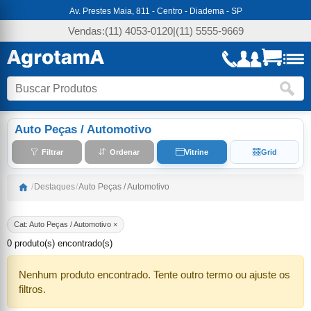
Av. Prestes Maia, 811 - Centro - Diadema - SP
Vendas:
(11) 4053-0120
|
(11) 5555-9669
Auto Peças / Automotivo
Filtrar
Ordenar
Vitrine
Grid
/
Destaques
/
Auto Peças / Automotivo
Cat: Auto Peças / Automotivo ×
0 produto(s) encontrado(s)
Nenhum produto encontrado. Tente outro termo ou ajuste os
filtros.