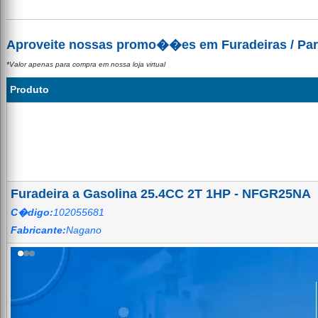
Aproveite nossas promo��es em Furadeiras / Para
*Valor apenas para compra em nossa loja virtual
Produto
Furadeira a Gasolina 25.4CC 2T 1HP - NFGR25NA
C�digo:
102055681
Fabricante:
Nagano
Agrotama — Soluções em Máquin