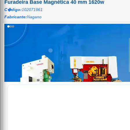
Furadeira Base Magnética 40 mm 1620w
C�digo:
102071961
Fabricante:
Nagano
Agrotama — Soluções em Máquin