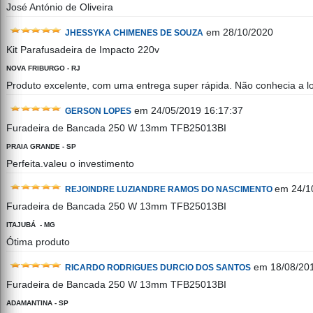
José António de Oliveira
em 28/10/2020
JHESSYKA CHIMENES DE SOUZA
Kit Parafusadeira de Impacto 220v
NOVA FRIBURGO - RJ
Produto excelente, com uma entrega super rápida. Não conhecia a lo
em 24/05/2019 16:17:37
GERSON LOPES
Furadeira de Bancada 250 W 13mm TFB25013BI
PRAIA GRANDE - SP
Perfeita.valeu o investimento
em 24/1
REJOINDRE LUZIANDRE RAMOS DO NASCIMENTO
Furadeira de Bancada 250 W 13mm TFB25013BI
ITAJUBÁ - MG
Ótima produto
em 18/08/201
RICARDO RODRIGUES DURCIO DOS SANTOS
Furadeira de Bancada 250 W 13mm TFB25013BI
ADAMANTINA - SP