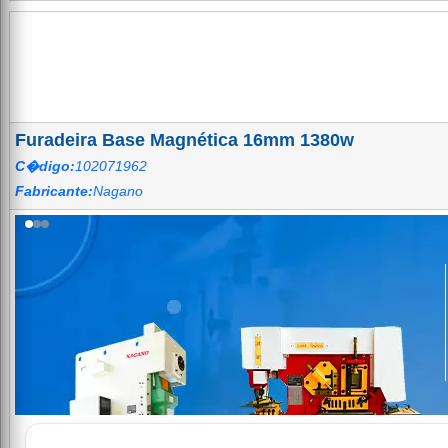
Furadeira Base Magnética 16mm 1380w
C�digo:
102071962
Fabricante:
Nagano
Agrotama — Soluções em Máquin