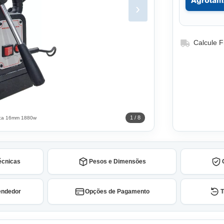
›
Calcule F
1 / 8
ica 16mm 1880w
écnicas
Pesos e Dimensões
endedor
Opções de Pagamento
T