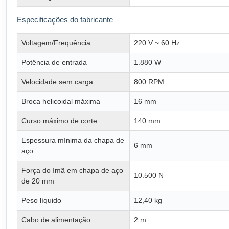
Especificações do fabricante
Voltagem/Frequência
220 V ~ 60 Hz
Potência de entrada
1.880 W
Velocidade sem carga
800 RPM
Broca helicoidal máxima
16 mm
Curso máximo de corte
140 mm
Espessura mínima da chapa de
6 mm
aço
Força do ímã em chapa de aço
10.500 N
de 20 mm
Peso líquido
12,40 kg
Cabo de alimentação
2 m