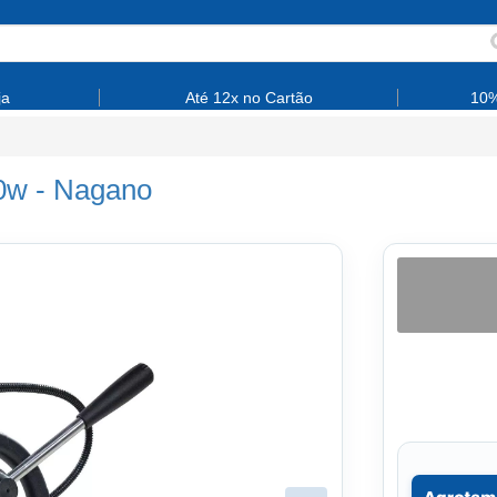
ja
Até 12x no Cartão
10%
0w
-
Nagano