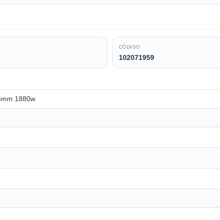
CÓDIGO
102071959
16mm 1880w