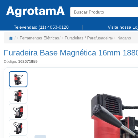
Televendas:
(11) 4053-0120
Visite nossa Lo
/
+ Ferramentas Elétricas
/
+ Furadeiras / Parafusadeira
/
+ Nagano
Furadeira Base Magnética 16mm 188
Código:
102071959