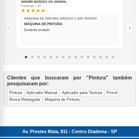
ADEMIR BORGES DO AMARAL
IRI
Fraiburgo - SC
Rio 
★★★★★
★
MÁQUINA DE PINTURA AIRLESS 1.4HP 3000PSI
PI
MÁQUINA DE PINTURA
A
‹
›
Exelente produto
Sh
Clientes que buscaram por "Pintura" também
pesquisaram por:
Pintura
Aplicador Manual
Aplicador para Textura
Pincel
Broxa Retangular
Máquina de Pintura
Av. Prestes Maia, 811 - Centro
Diadema
-
SP