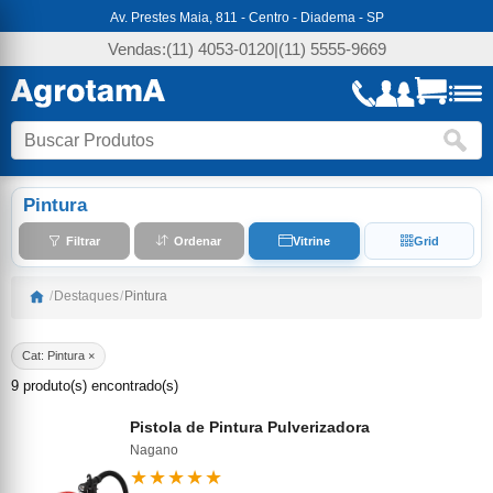
Av. Prestes Maia, 811 - Centro - Diadema - SP
Vendas:
(11) 4053-0120
|
(11) 5555-9669
Pintura
Filtrar
Ordenar
Vitrine
Grid
/
Destaques
/
Pintura
Cat: Pintura ×
9 produto(s) encontrado(s)
Pistola de Pintura Pulverizadora
Nagano
★★★★★