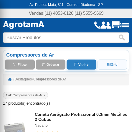
Av. Prestes Maia, 811 - Centro - Diadema - SP
Vendas:
(11) 4053-0120
|
(11) 5555-9669
Compressores de Ar
Filtrar
Ordenar
Vitrine
Grid
/
Destaques
/
Compressores de Ar
Cat: Compressores de Ar ×
17 produto(s) encontrado(s)
Caneta Aerógrafo Profissional 0.3mm Metálico
2 Cubas
Nagano