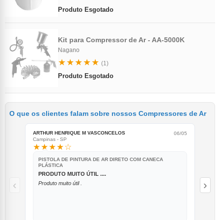
Produto Esgotado
Kit para Compressor de Ar - AA-5000K
Nagano
★★★★★
(1)
Produto Esgotado
O que os clientes falam sobre nossos Compressores de Ar
ARTHUR HENRIQUE M VASCONCELOS
ALB
06/05
Campinas - SP
Água
★★★★☆
★
PISTOLA DE PINTURA DE AR DIRETO COM CANECA
KI
PLÁSTICA
B
PRODUTO MUITO ÚTIL ....
E
‹
›
Produto muito útil .
Ex
nã
ca
de
pr