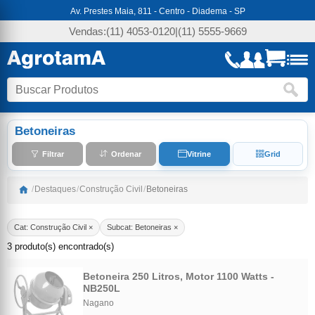
Av. Prestes Maia, 811 - Centro - Diadema - SP
Vendas:
(11) 4053-0120
|
(11) 5555-9669
Betoneiras
Filtrar
Ordenar
Vitrine
Grid
/
Destaques
/
Construção Civil
/
Betoneiras
Cat: Construção Civil ×
Subcat: Betoneiras ×
3 produto(s) encontrado(s)
Betoneira 250 Litros, Motor 1100 Watts -
NB250L
Nagano