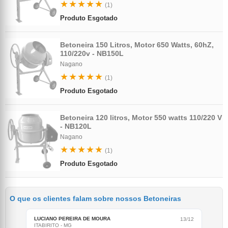
★★★★★
(1)
Produto Esgotado
Betoneira 150 Litros, Motor 650 Watts, 60hZ,
110/220v - NB150L
Nagano
★★★★★
(1)
Produto Esgotado
Betoneira 120 litros, Motor 550 watts 110/220 V
- NB120L
Nagano
★★★★★
(1)
Produto Esgotado
O que os clientes falam sobre nossos Betoneiras
LUCIANO PEREIRA DE MOURA
LUC
13/12
ITABIRITO - MG
mata