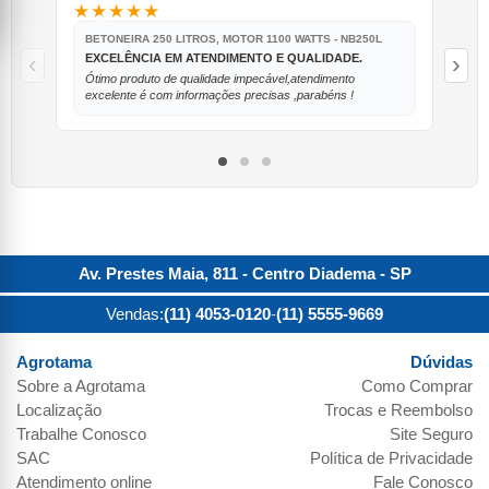
★★★★★
★
BETONEIRA 250 LITROS, MOTOR 1100 WATTS - NB250L
BE
11
‹
›
EXCELÊNCIA EM ATENDIMENTO E QUALIDADE.
E
Ótimo produto de qualidade impecável,atendimento
go
excelente é com informações precisas ,parabéns !
Av. Prestes Maia, 811 - Centro
Diadema
-
SP
Vendas:
(11) 4053-0120
-
(11) 5555-9669
Agrotama
Dúvidas
Sobre a
Agrotama
Como Comprar
Localização
Trocas e Reembolso
Trabalhe Conosco
Site Seguro
SAC
Política de Privacidade
Atendimento online
Fale Conosco