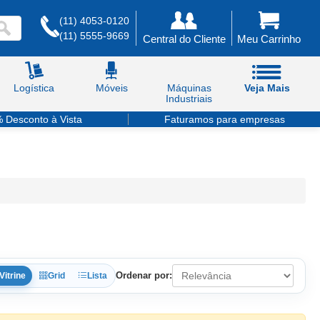
(11) 4053-0120
(11) 5555-9669
Central do Cliente
Meu Carrinho
Logística
Móveis
Máquinas
Veja Mais
Industriais
 Desconto à Vista
Faturamos para empresas
Ordenar por:
Vitrine
Grid
Lista