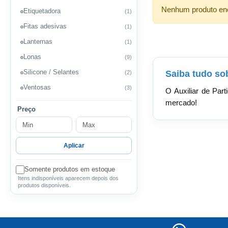
Nenhum produto enco
Etiquetadora
(1)
Fitas adesivas
(1)
Lanternas
(1)
Lonas
(9)
Silicone / Selantes
Saiba tudo sob
(2)
Ventosas
(3)
O Auxiliar de Part
mercado!
Preço
Aplicar
Somente produtos em estoque
Itens indisponíveis aparecem depois dos
produtos disponíveis.