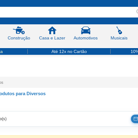
Construção
Casa e Lazer
Automotivos
Musicais
ja
Até 12x no Cartão
10%
os
odutos para Diversos
o(s)