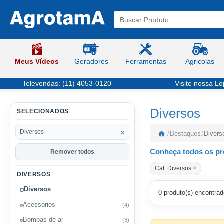
Meus Vídeos
Geradores
Ferramentas
Agricolas
Televendas:
(11) 4053-0120
Visite nossa Lo
Diversos
SELECIONADOS
×
Diversos
/
Destaques
/
Divers
Conheça todos os pr
Remover todos
Cat: Diversos ×
DIVERSOS
Diversos
0 produto(s) encontrad
Acessórios
(4)
Bombas de ar
(3)