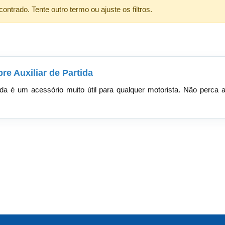
ntrado. Tente outro termo ou ajuste os filtros.
re Auxiliar de Partida
ida é um acessório muito útil para qualquer motorista. Não perca 