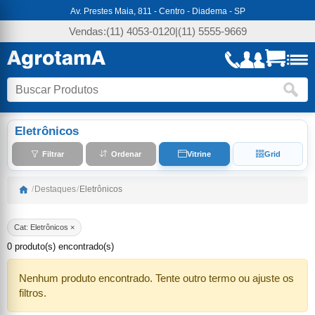
Av. Prestes Maia, 811 - Centro - Diadema - SP
Vendas:
(11) 4053-0120
|
(11) 5555-9669
Eletrônicos
Filtrar
Ordenar
Vitrine
Grid
/
Destaques
/
Eletrônicos
Cat: Eletrônicos ×
0 produto(s) encontrado(s)
Nenhum produto encontrado. Tente outro termo ou ajuste os
filtros.