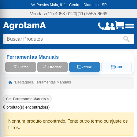
Av. Prestes Maia, 811 - Centro - Diadema - SP
Vendas:
(11) 4053-0120
|
(11) 5555-9669
Ferramentas Manuais
Filtrar
Ordenar
Vitrine
Grid
/
Destaques
/
Ferramentas Manuais
Cat: Ferramentas Manuais ×
0 produto(s) encontrado(s)
Nenhum produto encontrado. Tente outro termo ou ajuste os
filtros.