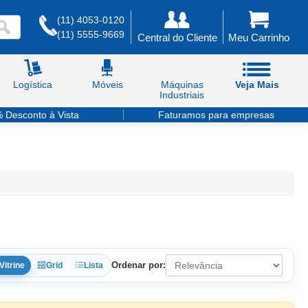
(11) 4053-0120
(11) 5555-9669
Central do Cliente
Meu Carrinho
Logística
Móveis
Máquinas
Veja Mais
Industriais
 Desconto à Vista
Faturamos para empresas
Ordenar por:
Vitrine
Grid
Lista