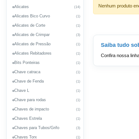
Nenhum produto enco
Alicates
(14)
Alicates Bico Curvo
(1)
Alicates de Corte
(1)
Alicates de Crimpar
(3)
Alicates de Pressão
Saiba tudo so
(1)
Alicates Rebitadores
(1)
Confira nossa lin
Bits Ponteiras
(1)
Chave catraca
(1)
Chave de Fenda
(1)
Chave L
(1)
Chave para rodas
(1)
Chaves de impacto
(1)
Chaves Estrela
(1)
Chaves para Tubos/Grifo
(3)
Chaves Torx
(1)