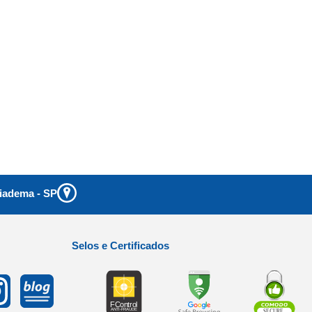
iadema
-
SP
Selos e Certificados