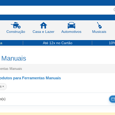
Construção
Casa e Lazer
Automotivos
Musicais
ja
Até 12x no Cartão
10%
 Manuais
entas Manuais
odutos para Ferramentas Manuais
s ×
o(s)