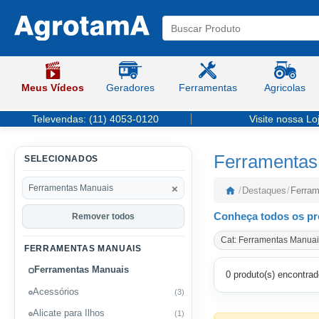
Meus Vídeos
Geradores
Ferramentas
Agricolas
Televendas:
(11) 4053-0120
Visite nossa Lo
Ferramentas
SELECIONADOS
×
Ferramentas Manuais
/
Destaques
/
Ferram
Conheça todos os pr
Remover todos
Cat: Ferramentas Manuai
FERRAMENTAS MANUAIS
Ferramentas Manuais
0 produto(s) encontrad
Acessórios
(3)
Alicate para Ilhos
(1)