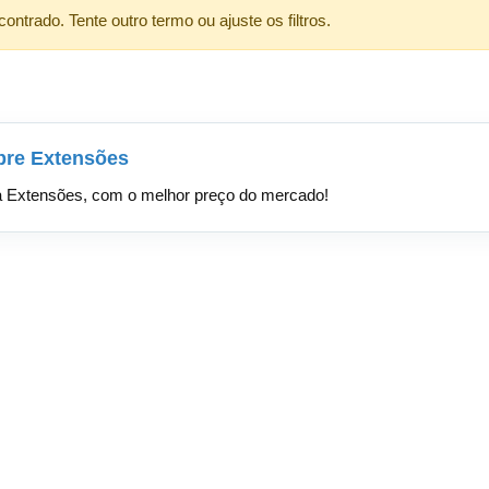
ntrado. Tente outro termo ou ajuste os filtros.
bre Extensões
ha Extensões, com o melhor preço do mercado!