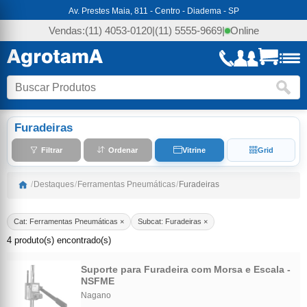
Av. Prestes Maia, 811 - Centro - Diadema - SP
Vendas:
(11) 4053-0120
|
(11) 5555-9669
|
Online
Furadeiras
Filtrar
Ordenar
Vitrine
Grid
/
Destaques
/
Ferramentas Pneumáticas
/
Furadeiras
Cat: Ferramentas Pneumáticas ×
Subcat: Furadeiras ×
4 produto(s) encontrado(s)
Suporte para Furadeira com Morsa e Escala -
NSFME
Nagano