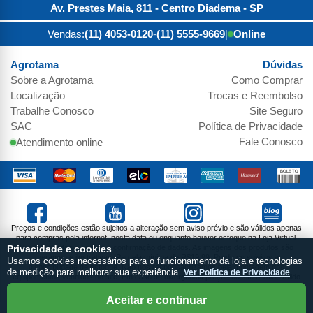
Av. Prestes Maia, 811 - Centro
Diadema
-
SP
Vendas:
(11) 4053-0120
-
(11) 5555-9669
|
Online
Agrotama
Dúvidas
Sobre a
Agrotama
Como Comprar
Localização
Trocas e Reembolso
Trabalhe Conosco
Site Seguro
SAC
Política de Privacidade
Fale Conosco
Atendimento online
Preços e condições estão sujeitos a alteração sem aviso prévio e são válidos apenas
para compras pela internet, nesta data ou enquanto houver estoque na Loja Virtual.
Vendas sujeitas a análise e confirmação de dados. As imagens dos produtos são
Privacidade e cookies
meramente ilustrativas. Parcela mínima de R$19,99. Produtos sujeitos a
Usamos cookies necessários para o funcionamento da loja e tecnologias
disponibilidade de estoque. Não nos responsabilizamos pela montagem dos
de medição para melhorar sua experiência.
Ver Política de Privacidade
.
equipamentos vendidos no site. Em caso de divergência preços no site o valor válido
do Carrinho de Compras.
NTS DO BRASIL COMERCIO DE MAQUINAS E FERRAMENTAS EIRELI / CNPJ:
Aceitar e continuar
05.984.457/0001-00 / I.E.: 286.663.859.110 / Endereço: Av. Prestes Maia, 811 - Centro