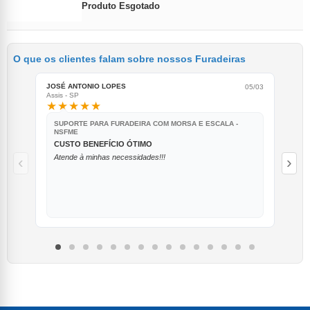
Produto Esgotado
O que os clientes falam sobre nossos Furadeiras
JOSÉ ANTONIO LOPES
CLÁ
05/03
Assis - SP
Pira
★★★★★
★
SUPORTE PARA FURADEIRA COM MORSA E ESCALA -
S
NSFME
N
CUSTO BENEFÍCIO ÓTIMO
S
Atende à minhas necessidades!!!
Ex
‹
›