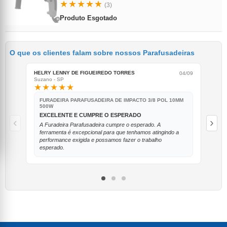
★★★★★
(3)
Produto Esgotado
O que os clientes falam sobre nossos Parafusadeiras
HELRY LENNY DE FIGUEIREDO TORRES
JOS
04/09
Suzano - SP
Fron
★★★★★
★
FURADEIRA PARAFUSADEIRA DE IMPACTO 3/8 POL 10MM
F
500W
5
EXCELENTE E CUMPRE O ESPERADO
U
‹
›
A Furadeira Parafusadeira cumpre o esperado. A
Pr
ferramenta é excepcional para que tenhamos atingindo a
performance exigida e possamos fazer o trabalho
esperado.