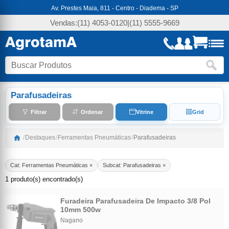
Av. Prestes Maia, 811 - Centro - Diadema - SP
Vendas:
(11) 4053-0120
|
(11) 5555-9669
Parafusadeiras
Filtrar
Ordenar
Vitrine
Grid
/
Destaques
/
Ferramentas Pneumáticas
/
Parafusadeiras
Cat: Ferramentas Pneumáticas ×
Subcat: Parafusadeiras ×
1 produto(s) encontrado(s)
Furadeira Parafusadeira De Impacto 3/8 Pol
10mm 500w
Nagano