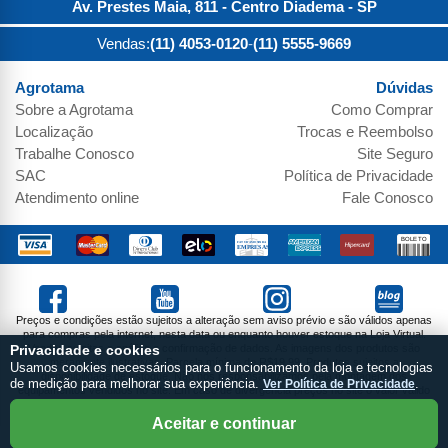
Av. Prestes Maia, 811 - Centro
Diadema
-
SP
Vendas:
(11) 4053-0120
-
(11) 5555-9669
Agrotama
Dúvidas
Sobre a
Agrotama
Como Comprar
Localização
Trocas e Reembolso
Trabalhe Conosco
Site Seguro
SAC
Política de Privacidade
Atendimento online
Fale Conosco
Preços e condições estão sujeitos a alteração sem aviso prévio e são válidos apenas
para compras pela internet, nesta data ou enquanto houver estoque na Loja Virtual.
Vendas sujeitas a análise e confirmação de dados. As imagens dos produtos são
Privacidade e cookies
meramente ilustrativas. Parcela mínima de R$19,99. Produtos sujeitos a
Usamos cookies necessários para o funcionamento da loja e tecnologias
disponibilidade de estoque. Não nos responsabilizamos pela montagem dos
de medição para melhorar sua experiência.
Ver Política de Privacidade
.
equipamentos vendidos no site. Em caso de divergência preços no site o valor válido
do Carrinho de Compras.
NTS DO BRASIL COMERCIO DE MAQUINAS E FERRAMENTAS EIRELI / CNPJ:
Aceitar e continuar
05.984.457/0001-00 / I.E.: 286.663.859.110 / Endereço: Av. Prestes Maia, 811 - Centro
- Diadema - SP