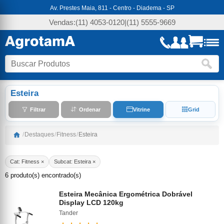
Av. Prestes Maia, 811 - Centro - Diadema - SP
Vendas:
(11) 4053-0120
|
(11) 5555-9669
Esteira
Filtrar
Ordenar
Vitrine
Grid
/
Destaques
/
Fitness
/
Esteira
Cat: Fitness ×
Subcat: Esteira ×
6 produto(s) encontrado(s)
Esteira Mecânica Ergométrica Dobrável
Display LCD 120kg
Tander