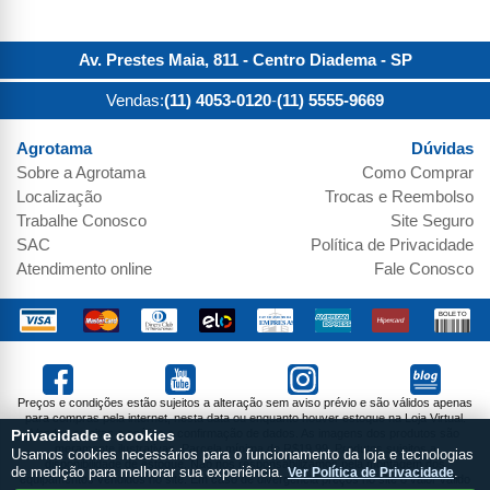
Av. Prestes Maia, 811 - Centro
Diadema
-
SP
Vendas:
(11) 4053-0120
-
(11) 5555-9669
Agrotama
Dúvidas
Sobre a
Agrotama
Como Comprar
Localização
Trocas e Reembolso
Trabalhe Conosco
Site Seguro
SAC
Política de Privacidade
Atendimento online
Fale Conosco
Preços e condições estão sujeitos a alteração sem aviso prévio e são válidos apenas
para compras pela internet, nesta data ou enquanto houver estoque na Loja Virtual.
Vendas sujeitas a análise e confirmação de dados. As imagens dos produtos são
Privacidade e cookies
meramente ilustrativas. Parcela mínima de R$19,99. Produtos sujeitos a
Usamos cookies necessários para o funcionamento da loja e tecnologias
disponibilidade de estoque. Não nos responsabilizamos pela montagem dos
de medição para melhorar sua experiência.
Ver Política de Privacidade
.
equipamentos vendidos no site. Em caso de divergência preços no site o valor válido