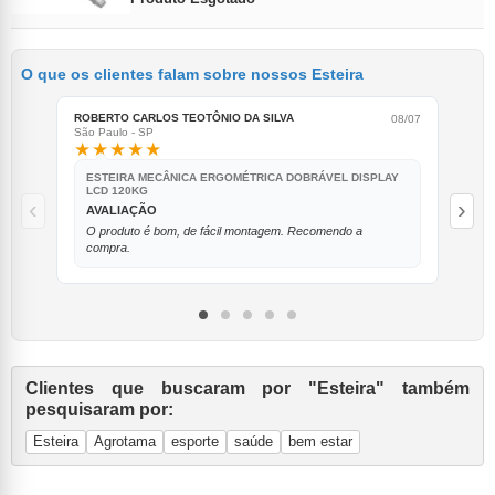
O que os clientes falam sobre nossos Esteira
ROBERTO CARLOS TEOTÔNIO DA SILVA
ROB
08/07
São Paulo - SP
São 
★★★★★
★
ESTEIRA MECÂNICA ERGOMÉTRICA DOBRÁVEL DISPLAY
E
LCD 120KG
L
‹
›
AVALIAÇÃO
A
O produto é bom, de fácil montagem. Recomendo a
O 
compra.
co
Clientes que buscaram por "Esteira" também
pesquisaram por:
Esteira
Agrotama
esporte
saúde
bem estar