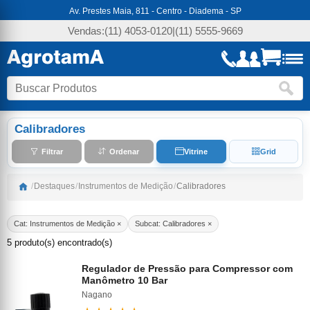
Av. Prestes Maia, 811 - Centro - Diadema - SP
Vendas:
(11) 4053-0120
|
(11) 5555-9669
Calibradores
Filtrar
Ordenar
Vitrine
Grid
/
Destaques
/
Instrumentos de Medição
/
Calibradores
Cat: Instrumentos de Medição ×
Subcat: Calibradores ×
5 produto(s) encontrado(s)
Regulador de Pressão para Compressor com
Manômetro 10 Bar
Nagano