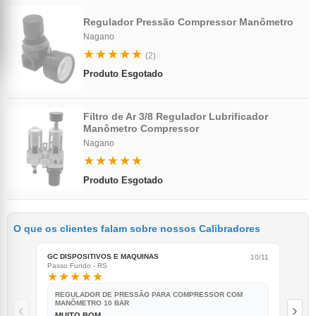
Regulador Pressão Compressor Manômetro
Nagano
★★★★★
(2)
Produto Esgotado
Filtro de Ar 3/8 Regulador Lubrificador
Manômetro Compressor
Nagano
★★★★★
Produto Esgotado
O que os clientes falam sobre nossos Calibradores
GC DISPOSITIVOS E MAQUINAS
LOU
10/11
Passo Fundo - RS
Pres
★★★★★
★
REGULADOR DE PRESSÃO PARA COMPRESSOR COM
R
MANÔMETRO 10 BAR
‹
›
B
MUITO BOM