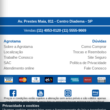
Av. Prestes Maia, 811 - Centro
Diadema
-
SP
Vendas:
(11) 4053-0120
-
(11) 5555-9669
Agrotama
Dúvidas
Sobre a
Agrotama
Como Comprar
Localização
Trocas e Reembolso
Trabalhe Conosco
Site Seguro
SAC
Política de Privacidade
Atendimento online
Fale Conosco
Preços e condições estão sujeitos a alteração sem aviso prévio e são válidos apenas
para compras pela internet, nesta data ou enquanto houver estoque na Loja Virtual.
Vendas sujeitas a análise e confirmação de dados. As imagens dos produtos são
Privacidade e cookies
meramente ilustrativas. Parcela mínima de R$19,99. Produtos sujeitos a