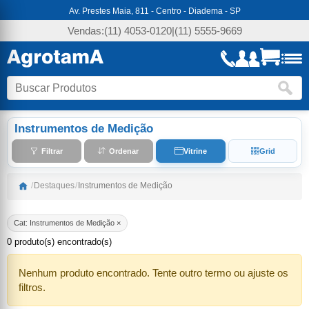
Av. Prestes Maia, 811 - Centro - Diadema - SP
Vendas:
(11) 4053-0120
|
(11) 5555-9669
Instrumentos de Medição
Filtrar
Ordenar
Vitrine
Grid
/
Destaques
/
Instrumentos de Medição
Cat: Instrumentos de Medição ×
0 produto(s) encontrado(s)
Nenhum produto encontrado. Tente outro termo ou ajuste os
filtros.