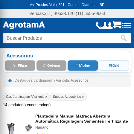
Av. Prestes Maia, 811 - Centro - Diadema - SP
Vendas:
(11) 4053-0120
|
(11) 5555-9669
Acessórios
Filtrar
Ordenar
Vitrine
Grid
/
Destaques
/
Jardinagem / Agrícola
/
Acessórios
Cat: Jardinagem / Agrícola ×
Subcat: Acessórios ×
14 produto(s) encontrado(s)
Plantadeira Manual Matraca Abertura
Automática Regulagem Sementes Fertilizante
Nagano