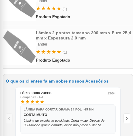
Tander
★★★★★
(1)
Produto Esgotado
Lâmina 2 pontas tamanho 300 mm x Furo 25,4
mm x Espessura 2,0 mm
Tander
★★★★★
(1)
Produto Esgotado
O que os clientes falam sobre nossos Acessórios
LÓRIS LODIR ZUCCO
FER
15/04
Seropédica - RJ
Mana
★★★★★
★
LÂMINA PARA CORTAR GRAMA 24 POL - 65 MN
ES
CORTA MUITO
SA
‹
›
Lâmina de excelente qualidade. Corta muito. Depois de
Sa
3500m2 de grama cortada, ainda não precisei dar fio.