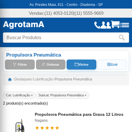
Av. Prestes Maia, 811 - Centro - Diadema - SP
Vendas:
(11) 4053-0120
|
(11) 5555-9669
Propulsora Pneumática
Filtrar
Ordenar
Vitrine
Grid
/
Destaques
/
Lubrificação
/
Propulsora Pneumática
Cat: Lubrificação ×
Subcat: Propulsora Pneumática ×
2 produto(s) encontrado(s)
Propulsora Pneumática para Graxa 12 Litros
Nagano
★★★★★