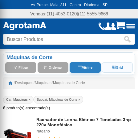
Av. Prestes Maia, 811 - Centro - Diadema - SP
Vendas:
(11) 4053-0120
|
(11) 5555-9669
Máquinas de Corte
Filtrar
Ordenar
Vitrine
Grid
/
Destaques
/
Máquinas
/
Máquinas de Corte
Cat: Máquinas ×
Subcat: Máquinas de Corte ×
6 produto(s) encontrado(s)
Rachador de Lenha Elétrico 7 Toneladas 3hp
220v Monofásico
Nagano