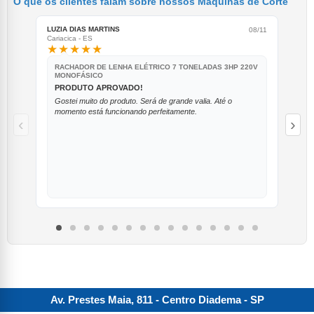
O que os clientes falam sobre nossos Máquinas de Corte
LUZIA DIAS MARTINS
EUC
08/11
Cariacica - ES
Itap
★★★★★
★
RACHADOR DE LENHA ELÉTRICO 7 TONELADAS 3HP 220V
R
MONOFÁSICO
M
PRODUTO APROVADO!
Ó
Gostei muito do produto. Será de grande valia. Até o
Ch
momento está funcionando perfeitamente.
‹
›
Av. Prestes Maia, 811 - Centro
Diadema
-
SP