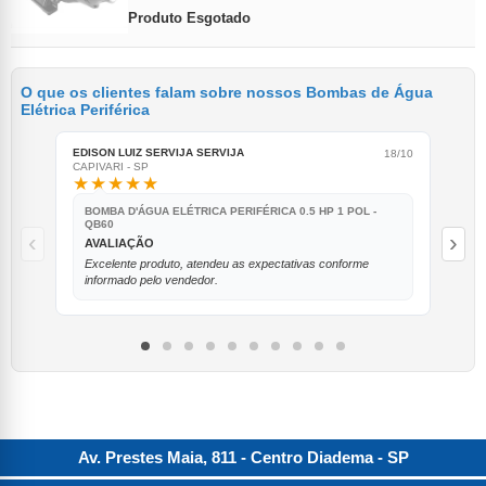
Produto Esgotado
O que os clientes falam sobre nossos Bombas de Água
Elétrica Periférica
EDISON LUIZ SERVIJA SERVIJA
ANG
18/10
CAPIVARI - SP
Vitó
★★★★★
★
BOMBA D'ÁGUA ELÉTRICA PERIFÉRICA 0.5 HP 1 POL -
BO
QB60
Q
‹
›
AVALIAÇÃO
M
Excelente produto, atendeu as expectativas conforme
Am
informado pelo vendedor.
ra
Av. Prestes Maia, 811 - Centro
Diadema
-
SP