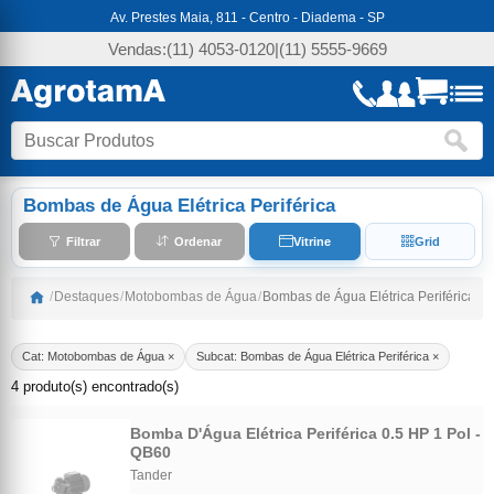
Av. Prestes Maia, 811 - Centro - Diadema - SP
Vendas:
(11) 4053-0120
|
(11) 5555-9669
Bombas de Água Elétrica Periférica
Filtrar
Ordenar
Vitrine
Grid
/
Destaques
/
Motobombas de Água
/
Bombas de Água Elétrica Periférica
Cat: Motobombas de Água ×
Subcat: Bombas de Água Elétrica Periférica ×
4 produto(s) encontrado(s)
Bomba D'Água Elétrica Periférica 0.5 HP 1 Pol -
QB60
Tander