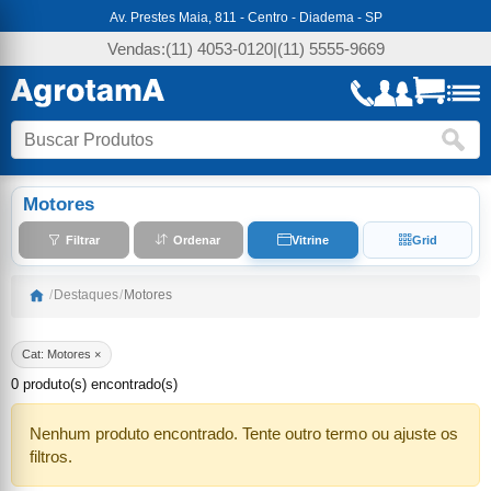
Av. Prestes Maia, 811 - Centro - Diadema - SP
Vendas:
(11) 4053-0120
|
(11) 5555-9669
Motores
Filtrar
Ordenar
Vitrine
Grid
/
Destaques
/
Motores
Cat: Motores ×
0 produto(s) encontrado(s)
Nenhum produto encontrado. Tente outro termo ou ajuste os
filtros.