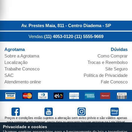
Av. Prestes Maia, 811 - Centro
Diadema
-
SP
Vendas:
(11) 4053-0120
-
(11) 5555-9669
Agrotama
Dúvidas
Sobre a
Agrotama
Como Comprar
Localização
Trocas e Reembolso
Trabalhe Conosco
Site Seguro
SAC
Política de Privacidade
Atendimento online
Fale Conosco
Preços e condições estão sujeitos a alteração sem aviso prévio e são válidos apenas
para compras pela internet, nesta data ou enquanto houver estoque na Loja Virtual.
Vendas sujeitas a análise e confirmação de dados. As imagens dos produtos são
Privacidade e cookies
meramente ilustrativas. Parcela mínima de R$19,99. Produtos sujeitos a