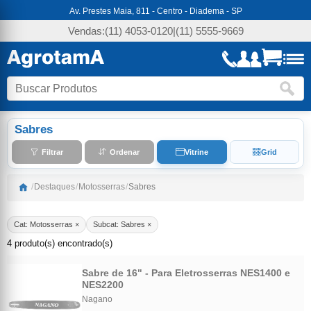
Av. Prestes Maia, 811 - Centro - Diadema - SP
Vendas:
(11) 4053-0120
|
(11) 5555-9669
Sabres
Filtrar
Ordenar
Vitrine
Grid
/
Destaques
/
Motosserras
/
Sabres
Cat: Motosserras ×
Subcat: Sabres ×
4 produto(s) encontrado(s)
Sabre de 16" - Para Eletrosserras NES1400 e
NES2200
Nagano