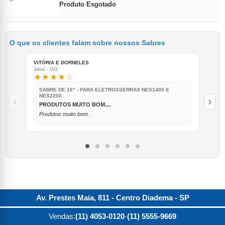
Produto Esgotado
O que os clientes falam sobre nossos Sabres
VITÓRIA E DORNELES
MAR
Jataí - GO
Sant
★★★★☆
★
SABRE DE 16" - PARA ELETROSSERRAS NES1400 E
S
NES2200
‹
›
O
PRODUTOS MUITO BOM....
O 
Produtos muito bom.
Qu
Av. Prestes Maia, 811 - Centro
Diadema
-
SP
Vendas:
(11) 4053-0120
-
(11) 5555-9669