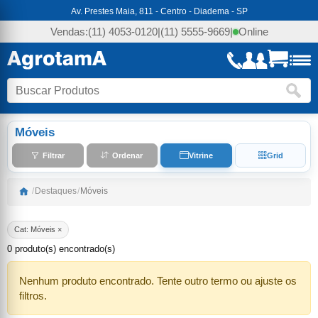
Av. Prestes Maia, 811 - Centro - Diadema - SP
Vendas:
(11) 4053-0120
|
(11) 5555-9669
|
Online
Móveis
Filtrar
Ordenar
Vitrine
Grid
/
Destaques
/
Móveis
Cat: Móveis ×
0 produto(s) encontrado(s)
Nenhum produto encontrado. Tente outro termo ou ajuste os
filtros.