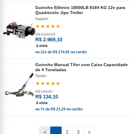
Guincho Elétrico 18000LB 8164 KG 12v para
Quadriciclo Jipe Troller
Nagano
★★★★★
R$ 3.299,00
R$ 2.969,10
à vista
ou 12x de R$ 274,92 no cartão
Guincho Manual Tifor com Caixa Capacidade
de 4 Toneladas
Tander
★★★★★
R$ 149,00
R$ 134,10
à vista
ou 7x de R$ 21,29 no cartão
«
1
2
3
»