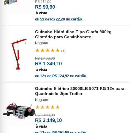
R$ 111,00
R$ 99,90
à vista
ou 5x de R$ 22,20 no cartão
Guincho Hidráulico Tipo Girafa 900kg
Giratório para Caminhonete
Nagano
★★★★★
(1)
R$ 1.499,00
R$ 1.349,10
à vista
ou 12x de R$ 124,92 no cartão
Guincho Elétrico 20000LB 9071 KG 12v para
Quadriciclo Jipe Troller
Nagano
★★★★★
R$ 3.499,00
R$ 3.149,10
à vista
ou 12x de R$ 291,58 no cartão