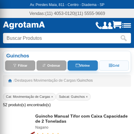
Av. Prestes Maia, 811 - Centro - Diadema - SP
Vendas:
(11) 4053-0120
|
(11) 5555-9669
Guinchos
Filtrar
Ordenar
Vitrine
Grid
/
Destaques
/
Movimentação de Cargas
/
Guinchos
Cat: Movimentação de Cargas ×
Subcat: Guinchos ×
52 produto(s) encontrado(s)
Guincho Manual Tifor com Caixa Capacidade
de 2 Toneladas
Nagano