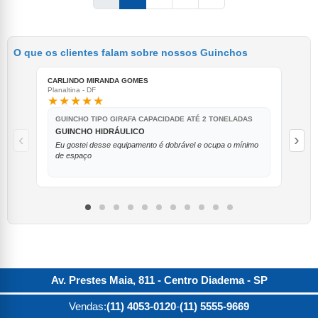
O que os clientes falam sobre nossos Guinchos
CARLINDO MIRANDA GOMES
TIA
Planaltina - DF
Itiru
★★★★★
★
GUINCHO TIPO GIRAFA CAPACIDADE ATÉ 2 TONELADAS
G
GUINCHO HIDRÁULICO
B
‹
›
Eu gostei desse equipamento é dobrável e ocupa o mínimo
Pr
de espaço
Av. Prestes Maia, 811 - Centro
Diadema
-
SP
Vendas:
(11) 4053-0120
-
(11) 5555-9669