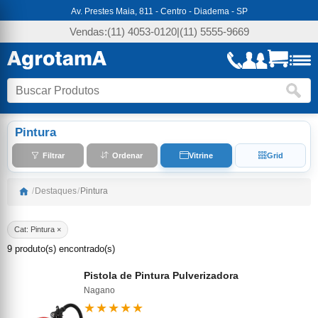
Av. Prestes Maia, 811 - Centro - Diadema - SP
Vendas:
(11) 4053-0120
|
(11) 5555-9669
Pintura
Filtrar
Ordenar
Vitrine
Grid
/
Destaques
/
Pintura
Cat: Pintura ×
9 produto(s) encontrado(s)
Pistola de Pintura Pulverizadora
Nagano
★★★★★