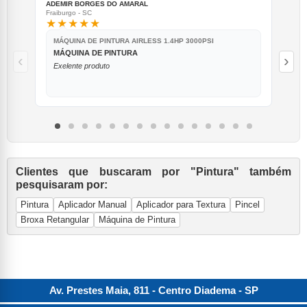
ADEMIR BORGES DO AMARAL
IRI
Fraiburgo - SC
Rio 
★★★★★
★
MÁQUINA DE PINTURA AIRLESS 1.4HP 3000PSI
PI
MÁQUINA DE PINTURA
A
‹
›
Exelente produto
Sh
Clientes que buscaram por "Pintura" também
pesquisaram por:
Pintura
Aplicador Manual
Aplicador para Textura
Pincel
Broxa Retangular
Máquina de Pintura
Av. Prestes Maia, 811 - Centro
Diadema
-
SP