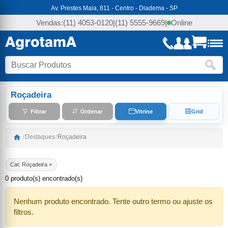
Av. Prestes Maia, 811 - Centro - Diadema - SP
Vendas:
(11) 4053-0120
|
(11) 5555-9669
|
Online
Roçadeira
Filtrar
Ordenar
Vitrine
Grid
/
Destaques
/
Roçadeira
Cat: Roçadeira ×
0 produto(s) encontrado(s)
Nenhum produto encontrado. Tente outro termo ou ajuste os
filtros.