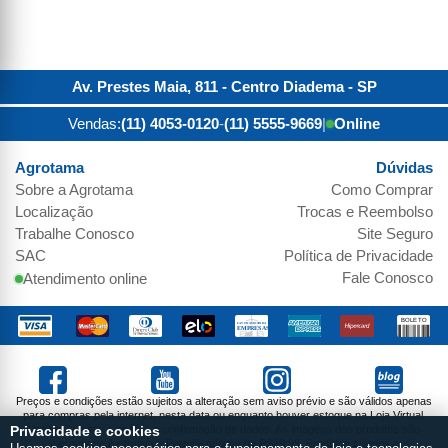
Av. Prestes Maia, 811 - Centro
Diadema
-
SP
Vendas:
(11) 4053-0120
-
(11) 5555-9669
|
Online
Agrotama
Dúvidas
Sobre a
Agrotama
Como Comprar
Localização
Trocas e Reembolso
Trabalhe Conosco
Site Seguro
SAC
Política de Privacidade
Fale Conosco
Atendimento online
Preços e condições estão sujeitos a alteração sem aviso prévio e são válidos apenas
para compras pela internet, nesta data ou enquanto houver estoque na Loja Virtual.
Vendas sujeitas a análise e confirmação de dados. As imagens dos produtos são
Privacidade e cookies
meramente ilustrativas. Parcela mínima de R$19,99. Produtos sujeitos a