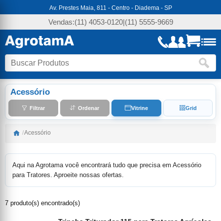
Av. Prestes Maia, 811 - Centro - Diadema - SP
Vendas:
(11) 4053-0120
|
(11) 5555-9669
Acessório
Filtrar
Ordenar
Vitrine
Grid
/
Acessório
Aqui na Agrotama você encontrará tudo que precisa em Acessório
para Tratores. Aproeite nossas ofertas.
7 produto(s) encontrado(s)