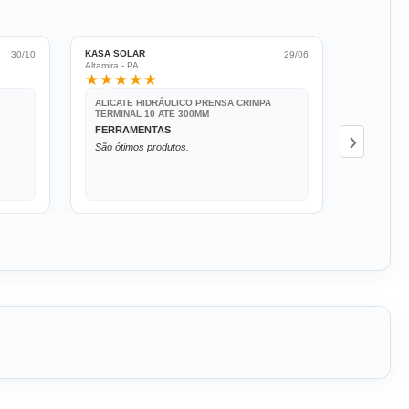
KASA SOLAR
OSVALDO 
30/10
29/06
Altamira - PA
São Paulo 
★★★★★
★★★
ALICATE HIDRÁULICO PRENSA CRIMPA
ALICATE
TERMINAL 10 ATE 300MM
TERMINA
FERRAMENTAS
EXCELE
›
São ótimos produtos.
Atendeu 
alguns s
perfeitam