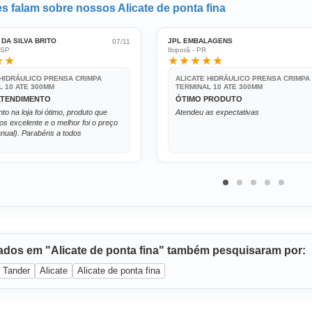
es falam sobre nossos Alicate de ponta fina
DA SILVA BRITO
JPL EMBALAGENS
07/11
 SP
Ibiporã - PR
★★
★★★★★
 HIDRÁULICO PRENSA CRIMPA
ALICATE HIDRÁULICO PRENSA CRIMPA
L 10 ATE 300MM
TERMINAL 10 ATE 300MM
ATENDIMENTO
ÓTIMO PRODUTO
to na loja foi ótimo, produto que
Atendeu as expectativas
 excelente e o melhor foi o preço
nual). Parabéns a todos
sados em "Alicate de ponta fina" também pesquisaram por:
Tander
Alicate
Alicate de ponta fina