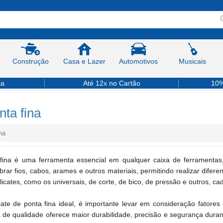
Construção
Casa e Lazer
Automotivos
Musicais
ja
Até 12x no Cartão
10%
nta fina
na
fina é uma ferramenta essencial em qualquer caixa de ferramentas, 
brar fios, cabos, arames e outros materiais, permitindo realizar difere
alicates, como os universais, de corte, de bico, de pressão e outros, c
cate de ponta fina ideal, é importante levar em consideração fator
na de qualidade oferece maior durabilidade, precisão e segurança dura