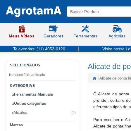
Meus Vídeos
Geradores
Ferramentas
Agricolas
Televendas:
(11) 4053-0120
Visite nossa Lo
Alicate de po
SELECIONADOS
Nenhum filtro aplicado
/
Alicate de ponta fi
CATEGORIAS
O Alicate de ponta 
Ferramentas Manuais
prender, cortar e do
Outras categorias
diferentes tipos de 
Alicates
(4)
Para escolher o Ali
Marcas
Alicate de ponta fi