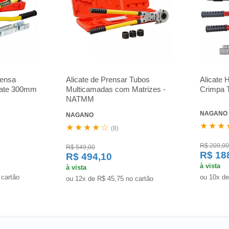
rensa
Alicate de Prensar Tubos
Alicate 
 ate 300mm
Multicamadas com Matrizes -
Crimpa 
NATMM
NAGANO
NAGANO
★★★
★★★★☆
(8)
R$ 209,00
R$ 549,00
R$ 18
R$ 494,10
à vista
à vista
 cartão
ou 10x de
ou 12x de R$ 45,75 no cartão