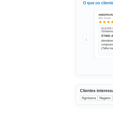
O que os client
ANDERSON 
São Paulo -
★★★
ALICATE
TERMINA
ÓTIMO 
‹
Atendimen
compramos
(Talha ma
Clientes interes
Agrotama
Nagano