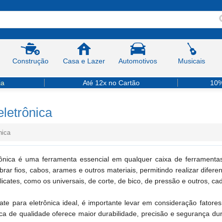
Construção
Casa e Lazer
Automotivos
Musicais
ja
Até 12x no Cartão
10%
eletrônica
nica
rônica é uma ferramenta essencial em qualquer caixa de ferramentas,
brar fios, cabos, arames e outros materiais, permitindo realizar difere
alicates, como os universais, de corte, de bico, de pressão e outros, c
cate para eletrônica ideal, é importante levar em consideração fato
nica de qualidade oferece maior durabilidade, precisão e segurança du