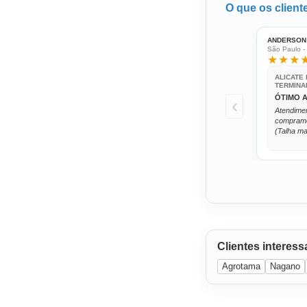
O que os client
ANDERSON 
São Paulo -
★★★
ALICATE
TERMINA
ÓTIMO 
‹
Atendimen
compramos
(Talha ma
Clientes interes
Agrotama
Nagano