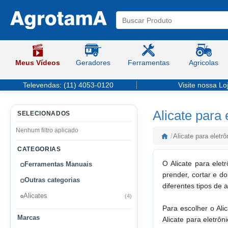
Meus Vídeos
Geradores
Ferramentas
Agricolas
Televendas:
(11) 4053-0120
Visite nossa Lo
Alicate para 
SELECIONADOS
Nenhum filtro aplicado
/
Alicate para eletrô
CATEGORIAS
O Alicate para elet
Ferramentas Manuais
prender, cortar e do
Outras categorias
diferentes tipos de 
Alicates
(4)
Para escolher o Ali
Marcas
Alicate para eletrô