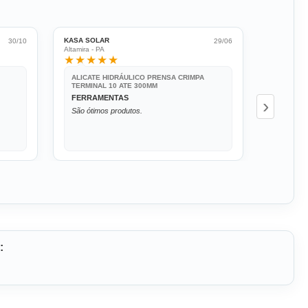
KASA SOLAR
OSVALDO 
30/10
29/06
Altamira - PA
São Paulo 
★★★★★
★★★
ALICATE HIDRÁULICO PRENSA CRIMPA
ALICATE
TERMINAL 10 ATE 300MM
TERMINA
FERRAMENTAS
EXCELE
›
São ótimos produtos.
Atendeu 
alguns s
perfeitam
: