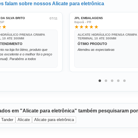
es falam sobre nossos Alicate para eletrônica
DA SILVA BRITO
JPL EMBALAGENS
07/11
 SP
Ibiporã - PR
★★
★★★★★
 HIDRÁULICO PRENSA CRIMPA
ALICATE HIDRÁULICO PRENSA CRIMPA
L 10 ATE 300MM
TERMINAL 10 ATE 300MM
ATENDIMENTO
ÓTIMO PRODUTO
to na loja foi ótimo, produto que
Atendeu as expectativas
 excelente e o melhor foi o preço
nual). Parabéns a todos
sados em "Alicate para eletrônica" também pesquisaram por
Tander
Alicate
Alicate para eletrônica