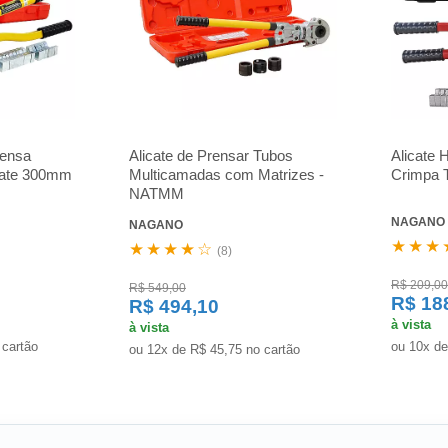
rensa
Alicate de Prensar Tubos
Alicate 
 ate 300mm
Multicamadas com Matrizes -
Crimpa 
NATMM
NAGANO
NAGANO
★★★
★★★★☆
(8)
R$ 209,00
R$ 549,00
R$ 18
R$ 494,10
à vista
à vista
 cartão
ou 10x de
ou 12x de R$ 45,75 no cartão